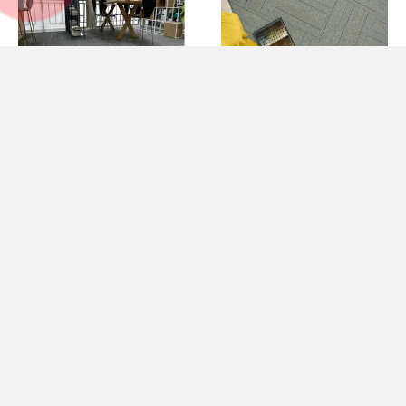
Thảm trải sàn gạch đế cao
Thảm trải sàn tấm đế cao su
su PVC KT 50cmx50cm
KT 50cmx50cm GOM-
HCO-LINOFQ 2901 HNM
MELODYX 02 HNM
225,000 đ
215,000 đ