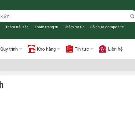
Thảm trải sàn
Thảm trang trí
Thảm ba tư
Gỗ nhựa composite
Quy trình
Kho hàng
Tin tức
Liên hệ
h