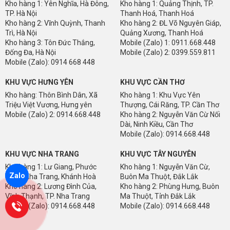
Kho hàng 1: Yên Nghĩa, Hà Đông,
Kho hàng 1: Quảng Thịnh, TP.
TP. Hà Nội
Thanh Hoá, Thanh Hoá
Kho hàng 2: Vĩnh Quỳnh, Thanh
Kho hàng 2: ĐL Võ Nguyên Giáp,
Trì, Hà Nội
Quảng Xương, Thanh Hoá
Kho hàng 3: Tôn Đức Thắng,
Mobile (Zalo) 1: 0911.668.448
Đống Đa, Hà Nội
Mobile (Zalo) 2: 0399.559.811
Mobile (Zalo): 0914 668 448
KHU VỰC HƯNG YÊN
KHU VỰC CẦN THƠ
Kho hàng: Thôn Bình Dân, Xã
Kho hàng 1: Khu Vực Yên
Triệu Việt Vương, Hưng yên
Thượng, Cái Răng, TP. Cần Thơ
Mobile (Zalo) 2: 0914.668.448
Kho hàng 2: Nguyễn Văn Cừ Nối
Dài, Ninh Kiều, Cần Thơ
Mobile (Zalo): 0914.668.448
KHU VỰC NHA TRANG
KHU VỰC TÂY NGUYÊN
Kho hàng 1: Lư Giang, Phước
Kho hàng 1: Nguyễn Văn Cừ,
Zalo
Thuỷ, Nha Trang, Khánh Hoà
Buôn Ma Thuột, Đắk Lắk
Kho hàng 2: Lương Đình Của,
Kho hàng 2: Phùng Hưng, Buôn
Vĩnh Thạnh, TP. Nha Trang
Ma Thuột, Tỉnh Đắk Lắk
Mobile (Zalo): 0914.668.448
Mobile (Zalo): 0914.668.448