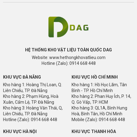
HỆ THỐNG KHO VẬT LIỆU TOÀN QUỐC DAG
Website: www.hethongkhovatlieu.com
Hotline (Zalo): 0914 668 448
KHU VỰC ĐÀ NẴNG
KHU VỰC HỒ CHÍ MINH
Kho hàng 1: Hoàng Thị Loan, Q.
Kho hàng 1: Hồ Học Lãm, Tân
Liên Chiểu, TP. Đà Nẵng
Bình - TP. Hồ Chí Minh
Kho hàng 2: Phạm Hùng, Hoà
Kho hàng 2: Phan Huy Ích, P. 14,
Xuân, Cẩm Lệ, TP. Đà Nẵng
Q. Gò Vấp, TP. HCM
Kho hàng 3: Hoàng Văn Thái, Q,
Kho hàng 3: QL1A, Bình Hưng
Liên Chiểu, TP. Đà Nẵng
Hoà, Bình Tân, Hồ Chí Minh
Hotline (Zalo): 0914 668 448
Mobile (Zalo): 0914 668 448
KHU VỰC HÀ NỘI
KHU VỰC THANH HÓA