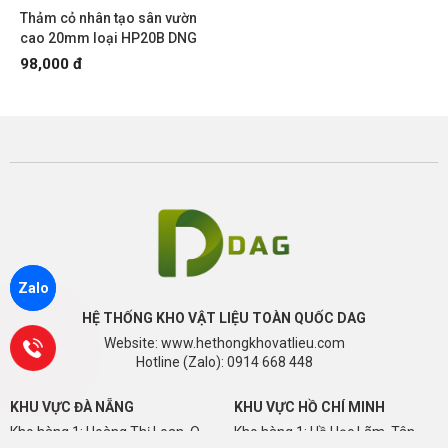
Thảm cỏ nhân tạo sân vườn
cao 20mm loại HP20B DNG
98,000 đ
Zalo
HỆ THỐNG KHO VẬT LIỆU TOÀN QUỐC DAG
Website: www.hethongkhovatlieu.com
Hotline (Zalo): 0914 668 448
KHU VỰC ĐÀ NẴNG
KHU VỰC HỒ CHÍ MINH
Kho hàng 1: Hoàng Thị Loan, Q.
Kho hàng 1: Hồ Học Lãm, Tân