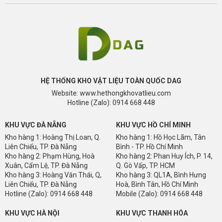
HỆ THỐNG KHO VẬT LIỆU TOÀN QUỐC DAG
Website: www.hethongkhovatlieu.com
Hotline (Zalo): 0914 668 448
KHU VỰC ĐÀ NẴNG
KHU VỰC HỒ CHÍ MINH
Kho hàng 1: Hoàng Thị Loan, Q.
Kho hàng 1: Hồ Học Lãm, Tân
Liên Chiểu, TP. Đà Nẵng
Bình - TP. Hồ Chí Minh
Kho hàng 2: Phạm Hùng, Hoà
Kho hàng 2: Phan Huy Ích, P. 14,
Xuân, Cẩm Lệ, TP. Đà Nẵng
Q. Gò Vấp, TP. HCM
Kho hàng 3: Hoàng Văn Thái, Q,
Kho hàng 3: QL1A, Bình Hưng
Liên Chiểu, TP. Đà Nẵng
Hoà, Bình Tân, Hồ Chí Minh
Hotline (Zalo): 0914 668 448
Mobile (Zalo): 0914 668 448
KHU VỰC HÀ NỘI
KHU VỰC THANH HÓA