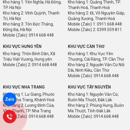
Kho hàng 1: Yên Nghĩa, Hà Đông,
Kho hàng 1: Quảng Thịnh, TP.
TP. Hà Nội
Thanh Hoá, Thanh Hoá
Kho hàng 2: Vĩnh Quỳnh, Thanh
Kho hàng 2: ĐL Võ Nguyên Giáp,
Trì, Hà Nội
Quảng Xương, Thanh Hoá
Kho hàng 3: Tôn Đức Thắng,
Mobile (Zalo) 1: 0911.668.448
Đống Đa, Hà Nội
Mobile (Zalo) 2: 0399.559.811
Mobile (Zalo): 0914 668 448
KHU VỰC HƯNG YÊN
KHU VỰC CẦN THƠ
Kho hàng: Thôn Bình Dân, Xã
Kho hàng 1: Khu Vực Yên
Triệu Việt Vương, Hưng yên
Thượng, Cái Răng, TP. Cần Thơ
Mobile (Zalo) 2: 0914.668.448
Kho hàng 2: Nguyễn Văn Cừ Nối
Dài, Ninh Kiều, Cần Thơ
Mobile (Zalo): 0914.668.448
KHU VỰC NHA TRANG
KHU VỰC TÂY NGUYÊN
Kho hàng 1: Lư Giang, Phước
Kho hàng 1: Nguyễn Văn Cừ,
Zalo
Thuỷ, Nha Trang, Khánh Hoà
Buôn Ma Thuột, Đắk Lắk
Kho hàng 2: Lương Đình Của,
Kho hàng 2: Phùng Hưng, Buôn
Vĩnh Thạnh, TP. Nha Trang
Ma Thuột, Tỉnh Đắk Lắk
Mobile (Zalo): 0914.668.448
Mobile (Zalo): 0914.668.448