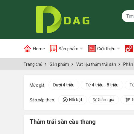
Home
Sản phẩm
Giới thiệu
Trang chủ
Sản phẩm
Vật liệu thảm trải sàn
Phân 
Dưới 4 triệu
Từ 4 triệu - 8 triệu
Từ
Mức giá:
Nổi bật
Giảm giá
G
Sắp xếp theo:
Thảm trải sàn cầu thang