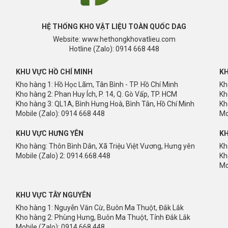
HỆ THỐNG KHO VẬT LIỆU TOÀN QUỐC DAG
Website: www.hethongkhovatlieu.com
Hotline (Zalo): 0914 668 448
KHU VỰC HỒ CHÍ MINH
KH
Kho hàng 1: Hồ Học Lãm, Tân Bình - TP. Hồ Chí Minh
Kh
Kho hàng 2: Phan Huy Ích, P. 14, Q. Gò Vấp, TP. HCM
Kh
Kho hàng 3: QL1A, Bình Hưng Hoà, Bình Tân, Hồ Chí Minh
Kh
Mobile (Zalo): 0914 668 448
Mo
KHU VỰC HƯNG YÊN
KH
Kho hàng: Thôn Bình Dân, Xã Triệu Việt Vương, Hưng yên
Kh
Mobile (Zalo) 2: 0914.668.448
Kh
Mo
KHU VỰC TÂY NGUYÊN
Kho hàng 1: Nguyễn Văn Cừ, Buôn Ma Thuột, Đắk Lắk
Kho hàng 2: Phùng Hưng, Buôn Ma Thuột, Tỉnh Đắk Lắk
Mobile (Zalo): 0914.668.448