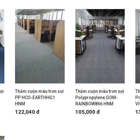
ợi
Thảm cuộn màu trơn sợi
Thảm cuộn màu trơn sợi
Th
PP HCO-EARTHHG1
Polypropylene GOM-
Po
HNM
RAINBOW866 HNM
V
122,040 đ
105,000 đ
1