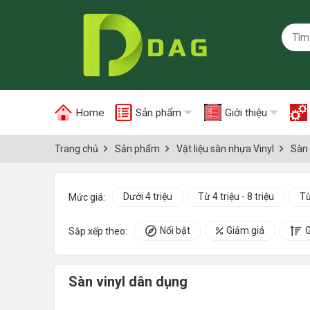
Home
Sản phẩm
Giới thiệu
Trang chủ
Sản phẩm
Vật liệu sàn nhựa Vinyl
Sàn 
Dưới 4 triệu
Từ 4 triệu - 8 triệu
Từ
Mức giá:
Nổi bật
Giảm giá
G
Sắp xếp theo:
Sàn vinyl dân dụng