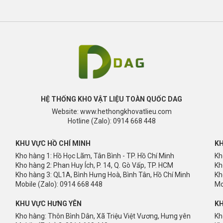
HỆ THỐNG KHO VẬT LIỆU TOÀN QUỐC DAG
Website: www.hethongkhovatlieu.com
Hotline (Zalo): 0914 668 448
KHU VỰC HỒ CHÍ MINH
KH
Kho hàng 1: Hồ Học Lãm, Tân Bình - TP. Hồ Chí Minh
Kh
Kho hàng 2: Phan Huy Ích, P. 14, Q. Gò Vấp, TP. HCM
Kh
Kho hàng 3: QL1A, Bình Hưng Hoà, Bình Tân, Hồ Chí Minh
Kh
Mobile (Zalo): 0914 668 448
Mo
KHU VỰC HƯNG YÊN
KH
Kho hàng: Thôn Bình Dân, Xã Triệu Việt Vương, Hưng yên
Kh