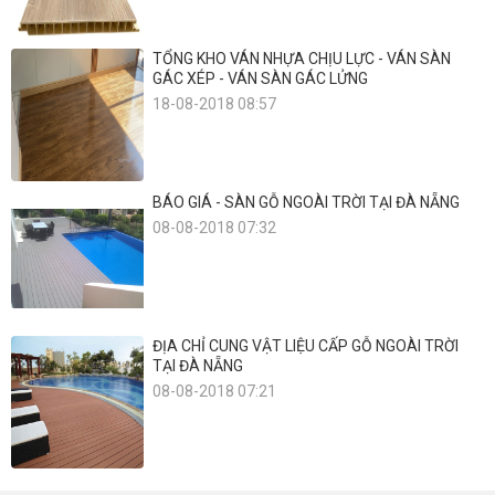
TỔNG KHO VÁN NHỰA CHỊU LỰC - VÁN SÀN
GÁC XÉP - VÁN SÀN GÁC LỬNG
18-08-2018 08:57
BÁO GIÁ - SÀN GỖ NGOÀI TRỜI TẠI ĐÀ NẴNG
08-08-2018 07:32
ĐỊA CHỈ CUNG VẬT LIỆU CẤP GỖ NGOÀI TRỜI
TẠI ĐÀ NẴNG
08-08-2018 07:21