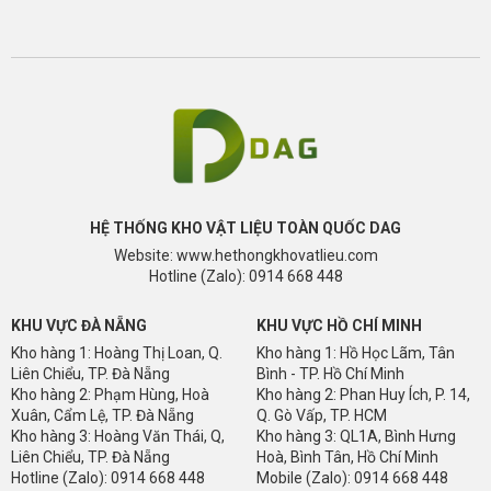
HỆ THỐNG KHO VẬT LIỆU TOÀN QUỐC DAG
Website: www.hethongkhovatlieu.com
Hotline (Zalo): 0914 668 448
KHU VỰC ĐÀ NẴNG
KHU VỰC HỒ CHÍ MINH
Kho hàng 1: Hoàng Thị Loan, Q.
Kho hàng 1: Hồ Học Lãm, Tân
Liên Chiểu, TP. Đà Nẵng
Bình - TP. Hồ Chí Minh
Kho hàng 2: Phạm Hùng, Hoà
Kho hàng 2: Phan Huy Ích, P. 14,
Xuân, Cẩm Lệ, TP. Đà Nẵng
Q. Gò Vấp, TP. HCM
Kho hàng 3: Hoàng Văn Thái, Q,
Kho hàng 3: QL1A, Bình Hưng
Liên Chiểu, TP. Đà Nẵng
Hoà, Bình Tân, Hồ Chí Minh
Hotline (Zalo): 0914 668 448
Mobile (Zalo): 0914 668 448