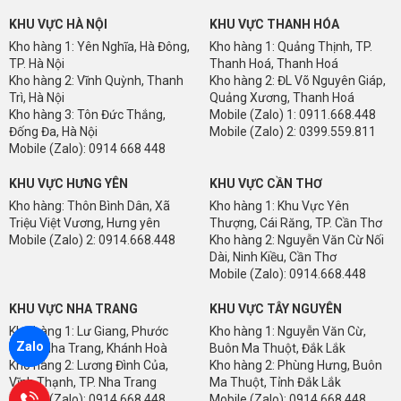
KHU VỰC HÀ NỘI
KHU VỰC THANH HÓA
Kho hàng 1: Yên Nghĩa, Hà Đông,
Kho hàng 1: Quảng Thịnh, TP.
TP. Hà Nội
Thanh Hoá, Thanh Hoá
Kho hàng 2: Vĩnh Quỳnh, Thanh
Kho hàng 2: ĐL Võ Nguyên Giáp,
Trì, Hà Nội
Quảng Xương, Thanh Hoá
Kho hàng 3: Tôn Đức Thắng,
Mobile (Zalo) 1: 0911.668.448
Đống Đa, Hà Nội
Mobile (Zalo) 2: 0399.559.811
Mobile (Zalo): 0914 668 448
KHU VỰC HƯNG YÊN
KHU VỰC CẦN THƠ
Kho hàng: Thôn Bình Dân, Xã
Kho hàng 1: Khu Vực Yên
Triệu Việt Vương, Hưng yên
Thượng, Cái Răng, TP. Cần Thơ
Mobile (Zalo) 2: 0914.668.448
Kho hàng 2: Nguyễn Văn Cừ Nối
Dài, Ninh Kiều, Cần Thơ
Mobile (Zalo): 0914.668.448
KHU VỰC NHA TRANG
KHU VỰC TÂY NGUYÊN
Kho hàng 1: Lư Giang, Phước
Kho hàng 1: Nguyễn Văn Cừ,
Zalo
Thuỷ, Nha Trang, Khánh Hoà
Buôn Ma Thuột, Đắk Lắk
Kho hàng 2: Lương Đình Của,
Kho hàng 2: Phùng Hưng, Buôn
Vĩnh Thạnh, TP. Nha Trang
Ma Thuột, Tỉnh Đắk Lắk
Mobile (Zalo): 0914.668.448
Mobile (Zalo): 0914.668.448