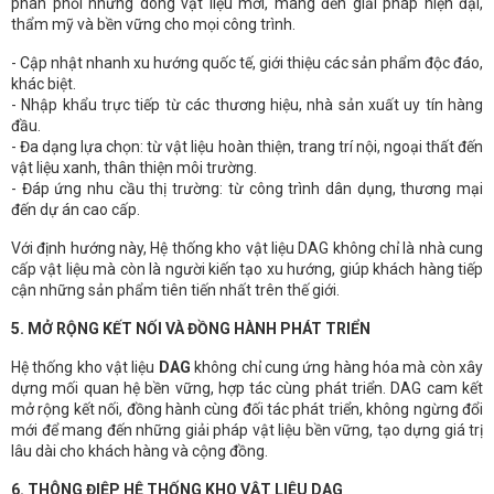
phân phối những dòng vật liệu mới, mang đến giải pháp hiện đại,
thẩm mỹ và bền vững cho mọi công trình.
- Cập nhật nhanh xu hướng quốc tế, giới thiệu các sản phẩm độc đáo,
khác biệt.
- Nhập khẩu trực tiếp từ các thương hiệu, nhà sản xuất uy tín hàng
đầu.
- Đa dạng lựa chọn: từ vật liệu hoàn thiện, trang trí nội, ngoại thất đến
vật liệu xanh, thân thiện môi trường.
- Đáp ứng nhu cầu thị trường: từ công trình dân dụng, thương mại
đến dự án cao cấp.
Với định hướng này, Hệ thống kho vật liệu DAG không chỉ là nhà cung
cấp vật liệu mà còn là người kiến tạo xu hướng, giúp khách hàng tiếp
cận những sản phẩm tiên tiến nhất trên thế giới.
5. MỞ RỘNG KẾT NỐI VÀ ĐỒNG HÀNH PHÁT TRIỂN
Hệ thống kho vật liệu
DAG
không chỉ cung ứng hàng hóa mà còn xây
dựng mối quan hệ bền vững, hợp tác cùng phát triển. DAG cam kết
mở rộng kết nối, đồng hành cùng đối tác phát triển, không ngừng đổi
mới để mang đến những giải pháp vật liệu bền vững, tạo dựng giá trị
lâu dài cho khách hàng và cộng đồng.
6. THÔNG ĐIỆP HỆ THỐNG KHO VẬT LIỆU DAG