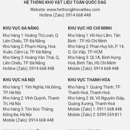
HỆ THỐNG KHO VẬT LIỆU TOÀN QUỐC DAG
Website: www.hethongkhovatlieu.com
Hotline (Zalo): 0914 668 448
KHU VỰC ĐÀ NẴNG
KHU VỰC HỒ CHÍ MINH
Kho hàng 1: Hoàng Thị Loan, Q.
Kho hàng 1: Hồ Học Lãm, Tân
Liên Chiểu, TP. Đà Nẵng
Bình - TP. Hồ Chí Minh
Kho hàng 2: Phạm Hùng, Hoà
Kho hàng 2: Phan Huy Ích, P. 14,
Xuân, Cẩm Lệ, TP. Đà Nẵng
Q. Gò Vấp, TP. HCM
Kho hàng 3: Hoàng Văn Thái, Q,
Kho hàng 3: QL1A, Bình Hưng
Liên Chiểu, TP. Đà Nẵng
Hoà, Bình Tân, Hồ Chí Minh
Hotline (Zalo): 0914 668 448
Mobile (Zalo): 0914 668 448
KHU VỰC HÀ NỘI
KHU VỰC THANH HÓA
Kho hàng 1: Yên Nghĩa, Hà Đông,
Kho hàng 1: Quảng Thịnh, TP.
TP. Hà Nội
Thanh Hoá, Thanh Hoá
Kho hàng 2: Vĩnh Quỳnh, Thanh
Kho hàng 2: ĐL Võ Nguyên Giáp,
Trì, Hà Nội
Quảng Xương, Thanh Hoá
Kho hàng 3: Tôn Đức Thắng,
Mobile (Zalo) 1: 0911.668.448
Đống Đa, Hà Nội
Mobile (Zalo) 2: 0399.559.811
Mobile (Zalo): 0914 668 448