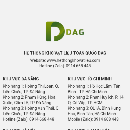
HỆ THỐNG KHO VẬT LIỆU TOÀN QUỐC DAG
Website: www.hethongkhovatlieu.com
Hotline (Zalo): 0914 668 448
KHU VỰC ĐÀ NẴNG
KHU VỰC HỒ CHÍ MINH
Kho hàng 1: Hoàng Thị Loan, Q.
Kho hàng 1: Hồ Học Lãm, Tân
Liên Chiểu, TP. Đà Nẵng
Bình - TP. Hồ Chí Minh
Kho hàng 2: Phạm Hùng, Hoà
Kho hàng 2: Phan Huy Ích, P. 14,
Xuân, Cẩm Lệ, TP. Đà Nẵng
Q. Gò Vấp, TP. HCM
Kho hàng 3: Hoàng Văn Thái, Q,
Kho hàng 3: QL1A, Bình Hưng
Liên Chiểu, TP. Đà Nẵng
Hoà, Bình Tân, Hồ Chí Minh
Hotline (Zalo): 0914 668 448
Mobile (Zalo): 0914 668 448