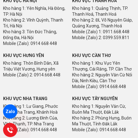
KHU VỰC HÀ NỘI
KHU VỰC THANH HÓA
Kho hàng 1: Yên Nghĩa, Hà Đông,
Kho hàng 1: Quảng Thịnh, TP.
TP. Hà Nội
Thanh Hoá, Thanh Hoá
Kho hàng 2: Vĩnh Quỳnh, Thanh
Kho hàng 2: ĐL Võ Nguyên Giáp,
Trì, Hà Nội
Quảng Xương, Thanh Hoá
Kho hàng 3: Tôn Đức Thắng,
Mobile (Zalo) 1: 0911.668.448
Đống Đa, Hà Nội
Mobile (Zalo) 2: 0399.559.811
Mobile (Zalo): 0914 668 448
KHU VỰC HƯNG YÊN
KHU VỰC CẦN THƠ
Kho hàng: Thôn Bình Dân, Xã
Kho hàng 1: Khu Vực Yên
Triệu Việt Vương, Hưng yên
Thượng, Cái Răng, TP. Cần Thơ
Mobile (Zalo) 2: 0914.668.448
Kho hàng 2: Nguyễn Văn Cừ Nối
Dài, Ninh Kiều, Cần Thơ
Mobile (Zalo): 0914.668.448
KHU VỰC NHA TRANG
KHU VỰC TÂY NGUYÊN
Kho hàng 1: Lư Giang, Phước
Kho hàng 1: Nguyễn Văn Cừ,
Zalo
Thuỷ, Nha Trang, Khánh Hoà
Buôn Ma Thuột, Đắk Lắk
Kho hàng 2: Lương Đình Của,
Kho hàng 2: Phùng Hưng, Buôn
Vĩnh Thạnh, TP. Nha Trang
Ma Thuột, Tỉnh Đắk Lắk
Mobile (Zalo): 0914.668.448
Mobile (Zalo): 0914.668.448