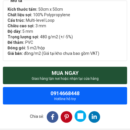
Kích thước tấm:
50cm x 50cm
Chất liệu sợi:
100% Polypropylene
Cấu trúc:
Multi-level Loop
Chiều cao sợi:
3 mm
Độ dày:
5 mm
Trọng lượng sợi:
480 g/m2 (+/-5%)
Đế thảm:
PVC
Đóng gói:
5 m2/hộp
Giá bán:
đồng/m2 (Giá tại kho chưa bao gồm VAT)
MUA NGAY
Giao hàng tận nơi hoặc nhận tại cửa hàng
0914668448
Hotline hỗ trợ
Chia sẻ: