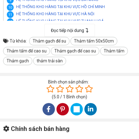
HỆ THỐNG KHO HÀNG TẠI KHU VỰC HỒ CHÍ MINH
HỆ THỐNG KHO HÀNG TẠI KHU VỰC HÀ NỘI
HỆ THỐNG KHO HÀNG TẠI KHU VỰC THANH HOÁ
HỆ THỐNG KHO TẠI KHU VỰC THÀNH PHỐ CẦN THƠ
Đọc tiếp nội dung
HỆ THỐNG KHO TẠI TÂY NGUYÊN BUÔN MA THUỘT ĐẮK LẮK
Từ khóa:
Thảm gạch đế su
Thảm tấm 50x50cm
HỆ THỐNG KHO TẠI KHU VỰC NHA TRANG KHÁNH HOÀ
Thảm tấm đế cao su
Thảm gạch đế cao su
Thảm tấm
HÌNH ẢNH THẢM TRẢI SÀN GẠCH ĐẾ CAO SU CQ-DUKDT11
Thảm gạch
thảm trải sàn
Bình chọn sản phẩm:
(
5.0
/
1
Bình chọn
)
Chính sách bán hàng