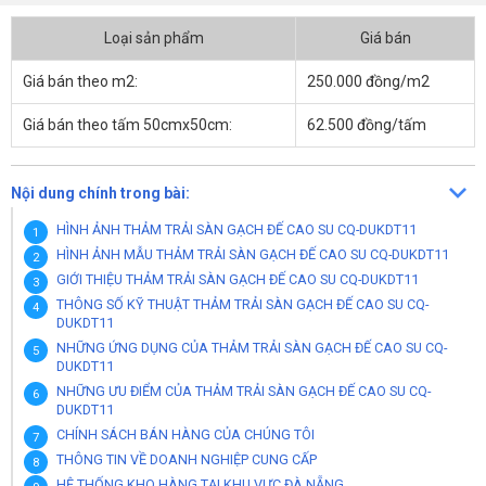
Loại sản phẩm
Giá bán
Giá bán theo m2:
250.000 đồng/m2
Giá bán theo tấm 50cmx50cm:
62.500 đồng/tấm
Nội dung chính trong bài:
HÌNH ẢNH THẢM TRẢI SÀN GẠCH ĐẾ CAO SU CQ-DUKDT11
HÌNH ẢNH MẪU THẢM TRẢI SÀN GẠCH ĐẾ CAO SU CQ-DUKDT11
GIỚI THIỆU THẢM TRẢI SÀN GẠCH ĐẾ CAO SU CQ-DUKDT11
THÔNG SỐ KỸ THUẬT THẢM TRẢI SÀN GẠCH ĐẾ CAO SU CQ-
DUKDT11
NHỮNG ỨNG DỤNG CỦA THẢM TRẢI SÀN GẠCH ĐẾ CAO SU CQ-
DUKDT11
NHỮNG ƯU ĐIỂM CỦA THẢM TRẢI SÀN GẠCH ĐẾ CAO SU CQ-
DUKDT11
CHÍNH SÁCH BÁN HÀNG CỦA CHÚNG TÔI
THÔNG TIN VỀ DOANH NGHIỆP CUNG CẤP
HỆ THỐNG KHO HÀNG TẠI KHU VỰC ĐÀ NẴNG