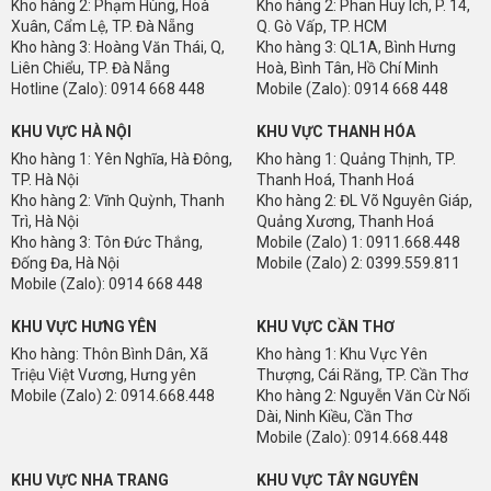
Kho hàng 2: Phạm Hùng, Hoà
Kho hàng 2: Phan Huy Ích, P. 14,
Xuân, Cẩm Lệ, TP. Đà Nẵng
Q. Gò Vấp, TP. HCM
Kho hàng 3: Hoàng Văn Thái, Q,
Kho hàng 3: QL1A, Bình Hưng
Liên Chiểu, TP. Đà Nẵng
Hoà, Bình Tân, Hồ Chí Minh
Hotline (Zalo): 0914 668 448
Mobile (Zalo): 0914 668 448
KHU VỰC HÀ NỘI
KHU VỰC THANH HÓA
Kho hàng 1: Yên Nghĩa, Hà Đông,
Kho hàng 1: Quảng Thịnh, TP.
TP. Hà Nội
Thanh Hoá, Thanh Hoá
Kho hàng 2: Vĩnh Quỳnh, Thanh
Kho hàng 2: ĐL Võ Nguyên Giáp,
Trì, Hà Nội
Quảng Xương, Thanh Hoá
Kho hàng 3: Tôn Đức Thắng,
Mobile (Zalo) 1: 0911.668.448
Đống Đa, Hà Nội
Mobile (Zalo) 2: 0399.559.811
Mobile (Zalo): 0914 668 448
KHU VỰC HƯNG YÊN
KHU VỰC CẦN THƠ
Kho hàng: Thôn Bình Dân, Xã
Kho hàng 1: Khu Vực Yên
Triệu Việt Vương, Hưng yên
Thượng, Cái Răng, TP. Cần Thơ
Mobile (Zalo) 2: 0914.668.448
Kho hàng 2: Nguyễn Văn Cừ Nối
Dài, Ninh Kiều, Cần Thơ
Mobile (Zalo): 0914.668.448
KHU VỰC NHA TRANG
KHU VỰC TÂY NGUYÊN