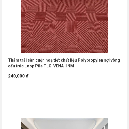
Thảm trải sàn cuộn hoạ tiết chất liệu Polypropylen sợi vòng
cấu trúc Loop Pile TLO-VENA HNM
240,000 đ