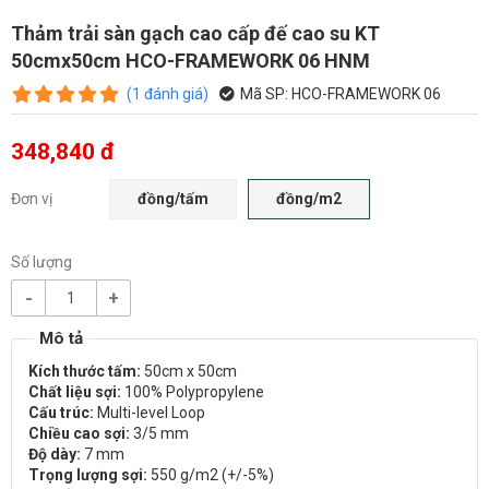
Thảm trải sàn gạch cao cấp đế cao su KT
50cmx50cm HCO-FRAMEWORK 06 HNM
(
1
đánh giá
)
Mã SP:
HCO-FRAMEWORK 06
348,840 đ
Đơn vị
đồng/tấm
đồng/m2
Số lượng
-
+
Kích thước tấm:
50cm x 50cm
Chất liệu sợi:
100% Polypropylene
Cấu trúc:
Multi-level Loop
Chiều cao sợi:
3/5 mm
Độ dày:
7 mm
Trọng lượng sợi:
550 g/m2 (+/-5%)