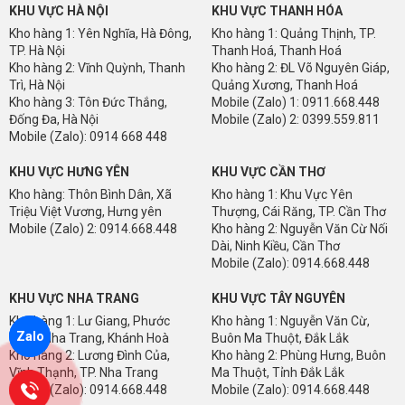
KHU VỰC HÀ NỘI
KHU VỰC THANH HÓA
Kho hàng 1: Yên Nghĩa, Hà Đông,
Kho hàng 1: Quảng Thịnh, TP.
TP. Hà Nội
Thanh Hoá, Thanh Hoá
Kho hàng 2: Vĩnh Quỳnh, Thanh
Kho hàng 2: ĐL Võ Nguyên Giáp,
Trì, Hà Nội
Quảng Xương, Thanh Hoá
Kho hàng 3: Tôn Đức Thắng,
Mobile (Zalo) 1: 0911.668.448
Đống Đa, Hà Nội
Mobile (Zalo) 2: 0399.559.811
Mobile (Zalo): 0914 668 448
KHU VỰC HƯNG YÊN
KHU VỰC CẦN THƠ
Kho hàng: Thôn Bình Dân, Xã
Kho hàng 1: Khu Vực Yên
Triệu Việt Vương, Hưng yên
Thượng, Cái Răng, TP. Cần Thơ
Mobile (Zalo) 2: 0914.668.448
Kho hàng 2: Nguyễn Văn Cừ Nối
Dài, Ninh Kiều, Cần Thơ
Mobile (Zalo): 0914.668.448
KHU VỰC NHA TRANG
KHU VỰC TÂY NGUYÊN
Kho hàng 1: Lư Giang, Phước
Kho hàng 1: Nguyễn Văn Cừ,
Zalo
Thuỷ, Nha Trang, Khánh Hoà
Buôn Ma Thuột, Đắk Lắk
Kho hàng 2: Lương Đình Của,
Kho hàng 2: Phùng Hưng, Buôn
Vĩnh Thạnh, TP. Nha Trang
Ma Thuột, Tỉnh Đắk Lắk
Mobile (Zalo): 0914.668.448
Mobile (Zalo): 0914.668.448