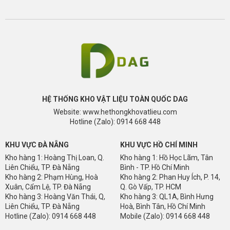
HỆ THỐNG KHO VẬT LIỆU TOÀN QUỐC DAG
Website: www.hethongkhovatlieu.com
Hotline (Zalo): 0914 668 448
KHU VỰC ĐÀ NẴNG
KHU VỰC HỒ CHÍ MINH
Kho hàng 1: Hoàng Thị Loan, Q.
Kho hàng 1: Hồ Học Lãm, Tân
Liên Chiểu, TP. Đà Nẵng
Bình - TP. Hồ Chí Minh
Kho hàng 2: Phạm Hùng, Hoà
Kho hàng 2: Phan Huy Ích, P. 14,
Xuân, Cẩm Lệ, TP. Đà Nẵng
Q. Gò Vấp, TP. HCM
Kho hàng 3: Hoàng Văn Thái, Q,
Kho hàng 3: QL1A, Bình Hưng
Liên Chiểu, TP. Đà Nẵng
Hoà, Bình Tân, Hồ Chí Minh
Hotline (Zalo): 0914 668 448
Mobile (Zalo): 0914 668 448