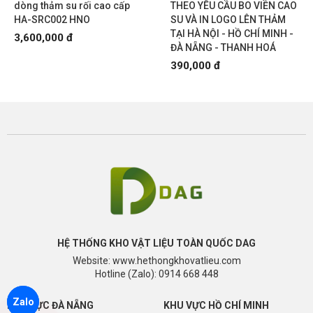
dòng thảm su rối cao cấp
THEO YÊU CẦU BO VIỀN CAO
HA-SRC002 HNO
SU VÀ IN LOGO LÊN THẢM
TẠI HÀ NỘI - HỒ CHÍ MINH -
3,600,000 đ
ĐÀ NẴNG - THANH HOÁ
390,000 đ
HỆ THỐNG KHO VẬT LIỆU TOÀN QUỐC DAG
Website: www.hethongkhovatlieu.com
Hotline (Zalo): 0914 668 448
Zalo
KHU VỰC ĐÀ NẴNG
KHU VỰC HỒ CHÍ MINH