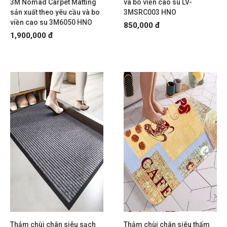
3M Nomad Carpet Matting
và bo viền cao su LV-
sản xuất theo yêu cầu và bo
3MSRC003 HNO
viền cao su 3M6050 HNO
850,000 đ
1,900,000 đ
Thảm chùi chân siêu sạch
Thảm chùi chân siêu thấm