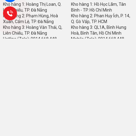
Kho hàng 1: Hoàng Thị Loan, Q.
Kho hàng 1: Hồ Học Lãm, Tân
Liên Chiểu, TP. Đà Nẵng
Bình - TP. Hồ Chí Minh
Kho hàng 2: Phạm Hùng, Hoà
Kho hàng 2: Phan Huy Ích, P. 14,
Xuân, Cẩm Lệ, TP. Đà Nẵng
Q. Gò Vấp, TP. HCM
Kho hàng 3: Hoàng Văn Thái, Q,
Kho hàng 3: QL1A, Bình Hưng
Liên Chiểu, TP. Đà Nẵng
Hoà, Bình Tân, Hồ Chí Minh
Hotline (Zalo): 0914 668 448
Mobile (Zalo): 0914 668 448
KHU VỰC HÀ NỘI
KHU VỰC THANH HÓA
Kho hàng 1: Yên Nghĩa, Hà Đông,
Kho hàng 1: Quảng Thịnh, TP.
TP. Hà Nội
Thanh Hoá, Thanh Hoá
Kho hàng 2: Vĩnh Quỳnh, Thanh
Kho hàng 2: ĐL Võ Nguyên Giáp,
Trì, Hà Nội
Quảng Xương, Thanh Hoá
Kho hàng 3: Tôn Đức Thắng,
Mobile (Zalo) 1: 0911.668.448
Đống Đa, Hà Nội
Mobile (Zalo) 2: 0399.559.811
Mobile (Zalo): 0914 668 448
KHU VỰC HƯNG YÊN
KHU VỰC CẦN THƠ
Kho hàng: Thôn Bình Dân, Xã
Kho hàng 1: Khu Vực Yên
Triệu Việt Vương, Hưng yên
Thượng, Cái Răng, TP. Cần Thơ
Mobile (Zalo) 2: 0914.668.448
Kho hàng 2: Nguyễn Văn Cừ Nối
Dài, Ninh Kiều, Cần Thơ
Mobile (Zalo): 0914.668.448