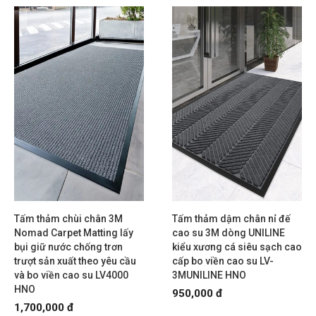
Tấm thảm chùi chân 3M
Tấm thảm dậm chân nỉ đế
Nomad Carpet Matting lấy
cao su 3M dòng UNILINE
bụi giữ nước chống trơn
kiểu xương cá siêu sạch cao
trượt sản xuất theo yêu cầu
cấp bo viền cao su LV-
và bo viền cao su LV4000
3MUNILINE HNO
HNO
950,000 đ
1,700,000 đ