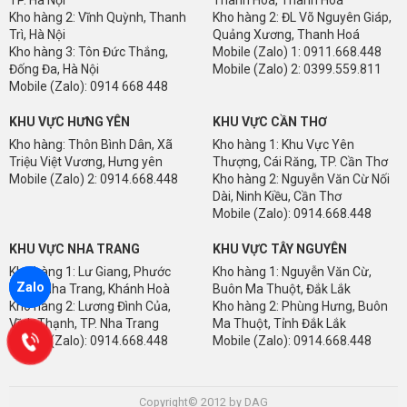
Kho hàng 2: Vĩnh Quỳnh, Thanh
Kho hàng 2: ĐL Võ Nguyên Giáp,
Trì, Hà Nội
Quảng Xương, Thanh Hoá
Kho hàng 3: Tôn Đức Thắng,
Mobile (Zalo) 1: 0911.668.448
Đống Đa, Hà Nội
Mobile (Zalo) 2: 0399.559.811
Mobile (Zalo): 0914 668 448
KHU VỰC HƯNG YÊN
KHU VỰC CẦN THƠ
Kho hàng: Thôn Bình Dân, Xã
Kho hàng 1: Khu Vực Yên
Triệu Việt Vương, Hưng yên
Thượng, Cái Răng, TP. Cần Thơ
Mobile (Zalo) 2: 0914.668.448
Kho hàng 2: Nguyễn Văn Cừ Nối
Dài, Ninh Kiều, Cần Thơ
Mobile (Zalo): 0914.668.448
KHU VỰC NHA TRANG
KHU VỰC TÂY NGUYÊN
Kho hàng 1: Lư Giang, Phước
Kho hàng 1: Nguyễn Văn Cừ,
Zalo
Thuỷ, Nha Trang, Khánh Hoà
Buôn Ma Thuột, Đắk Lắk
Kho hàng 2: Lương Đình Của,
Kho hàng 2: Phùng Hưng, Buôn
Vĩnh Thạnh, TP. Nha Trang
Ma Thuột, Tỉnh Đắk Lắk
Mobile (Zalo): 0914.668.448
Mobile (Zalo): 0914.668.448
Copyright© 2012 by DAG