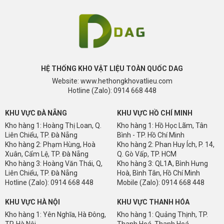
HỆ THỐNG KHO VẬT LIỆU TOÀN QUỐC DAG
Website: www.hethongkhovatlieu.com
Hotline (Zalo): 0914 668 448
KHU VỰC ĐÀ NẴNG
KHU VỰC HỒ CHÍ MINH
Kho hàng 1: Hoàng Thị Loan, Q.
Kho hàng 1: Hồ Học Lãm, Tân
Liên Chiểu, TP. Đà Nẵng
Bình - TP. Hồ Chí Minh
Kho hàng 2: Phạm Hùng, Hoà
Kho hàng 2: Phan Huy Ích, P. 14,
Xuân, Cẩm Lệ, TP. Đà Nẵng
Q. Gò Vấp, TP. HCM
Kho hàng 3: Hoàng Văn Thái, Q,
Kho hàng 3: QL1A, Bình Hưng
Liên Chiểu, TP. Đà Nẵng
Hoà, Bình Tân, Hồ Chí Minh
Hotline (Zalo): 0914 668 448
Mobile (Zalo): 0914 668 448
KHU VỰC HÀ NỘI
KHU VỰC THANH HÓA
Kho hàng 1: Yên Nghĩa, Hà Đông,
Kho hàng 1: Quảng Thịnh, TP.
TP. Hà Nội
Thanh Hoá, Thanh Hoá