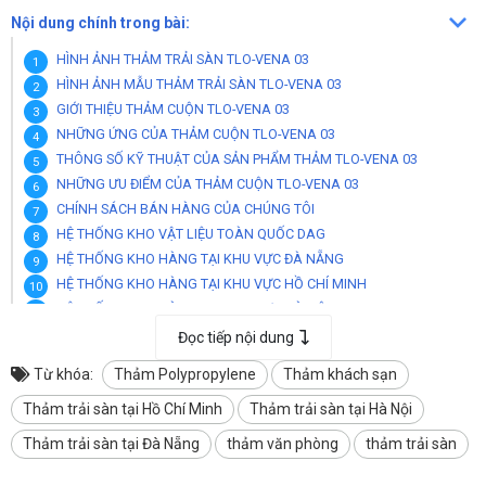
Nội dung chính trong bài:
HÌNH ẢNH THẢM TRẢI SÀN TLO-VENA 03
HÌNH ẢNH MẪU THẢM TRẢI SÀN TLO-VENA 03
GIỚI THIỆU THẢM CUỘN TLO-VENA 03
NHỮNG ỨNG CỦA THẢM CUỘN TLO-VENA 03
THÔNG SỐ KỸ THUẬT CỦA SẢN PHẨM THẢM TLO-VENA 03
NHỮNG ƯU ĐIỂM CỦA THẢM CUỘN TLO-VENA 03
CHÍNH SÁCH BÁN HÀNG CỦA CHÚNG TÔI
HỆ THỐNG KHO VẬT LIỆU TOÀN QUỐC DAG
HỆ THỐNG KHO HÀNG TẠI KHU VỰC ĐÀ NẴNG
HỆ THỐNG KHO HÀNG TẠI KHU VỰC HỒ CHÍ MINH
HỆ THỐNG KHO HÀNG TẠI KHU VỰC HÀ NỘI
HỆ THỐNG KHO HÀNG TẠI KHU VỰC THANH HOÁ
Đọc tiếp nội dung
HỆ THỐNG KHO TẠI KHU VỰC THÀNH PHỐ CẦN THƠ
Từ khóa:
Thảm Polypropylene
Thảm khách sạn
HỆ THỐNG KHO TẠI TÂY NGUYÊN BUÔN MA THUỘT ĐẮK LẮK
Thảm trải sàn tại Hồ Chí Minh
HỆ THỐNG KHO TẠI KHU VỰC NHA TRANG KHÁNH HOÀ
Thảm trải sàn tại Hà Nội
Thảm trải sàn tại Đà Nẵng
thảm văn phòng
thảm trải sàn
HÌNH ẢNH THẢM TRẢI SÀN TLO-VENA 03