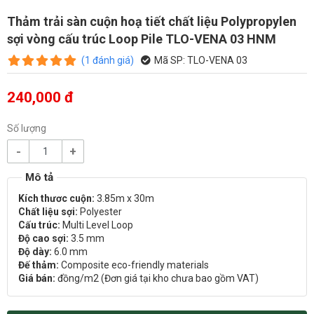
Thảm trải sàn cuộn hoạ tiết chất liệu Polypropylen
sợi vòng cấu trúc Loop Pile TLO-VENA 03 HNM
(
1
đánh giá
)
Mã SP:
TLO-VENA 03
240,000 đ
Số lượng
-
+
Kích thươc cuộn:
3.85m x 30m
Chất liệu sợi:
Polyester
Cấu trúc:
Multi Level Loop
Độ cao sợi:
3.5 mm
Độ dày:
6.0 mm
Đế thảm:
Composite eco-friendly materials
Giá bán:
đồng/m2 (Đơn giá tại kho chưa bao gồm VAT)