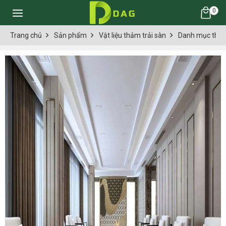
0
Trang chủ
Sản phẩm
Vật liệu thảm trải sàn
Danh mục thảm