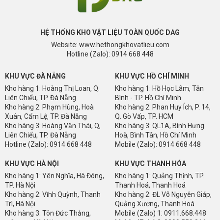
HỆ THỐNG KHO VẬT LIỆU TOÀN QUỐC DAG
Website: www.hethongkhovatlieu.com
Hotline (Zalo): 0914 668 448
KHU VỰC ĐÀ NẴNG
KHU VỰC HỒ CHÍ MINH
Kho hàng 1: Hoàng Thị Loan, Q.
Kho hàng 1: Hồ Học Lãm, Tân
Liên Chiểu, TP. Đà Nẵng
Bình - TP. Hồ Chí Minh
Kho hàng 2: Phạm Hùng, Hoà
Kho hàng 2: Phan Huy Ích, P. 14,
Xuân, Cẩm Lệ, TP. Đà Nẵng
Q. Gò Vấp, TP. HCM
Kho hàng 3: Hoàng Văn Thái, Q,
Kho hàng 3: QL1A, Bình Hưng
Liên Chiểu, TP. Đà Nẵng
Hoà, Bình Tân, Hồ Chí Minh
Hotline (Zalo): 0914 668 448
Mobile (Zalo): 0914 668 448
KHU VỰC HÀ NỘI
KHU VỰC THANH HÓA
Kho hàng 1: Yên Nghĩa, Hà Đông,
Kho hàng 1: Quảng Thịnh, TP.
TP. Hà Nội
Thanh Hoá, Thanh Hoá
Kho hàng 2: Vĩnh Quỳnh, Thanh
Kho hàng 2: ĐL Võ Nguyên Giáp,
Trì, Hà Nội
Quảng Xương, Thanh Hoá
Kho hàng 3: Tôn Đức Thắng,
Mobile (Zalo) 1: 0911.668.448