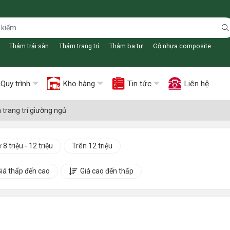
Thảm trải sàn
Thảm trang trí
Thảm ba tư
Gỗ nhựa composite
Quy trình
Kho hàng
Tin tức
Liên hệ
trang trí giường ngủ
 8 triệu - 12 triệu
Trên 12 triệu
iá thấp đến cao
Giá cao đến thấp