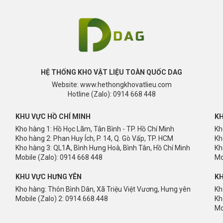
HỆ THỐNG KHO VẬT LIỆU TOÀN QUỐC DAG
Website: www.hethongkhovatlieu.com
Hotline (Zalo): 0914 668 448
KHU VỰC HỒ CHÍ MINH
KH
Kho hàng 1: Hồ Học Lãm, Tân Bình - TP. Hồ Chí Minh
Kh
Kho hàng 2: Phan Huy Ích, P. 14, Q. Gò Vấp, TP. HCM
Kh
Kho hàng 3: QL1A, Bình Hưng Hoà, Bình Tân, Hồ Chí Minh
Kh
Mobile (Zalo): 0914 668 448
Mo
KHU VỰC HƯNG YÊN
KH
Kho hàng: Thôn Bình Dân, Xã Triệu Việt Vương, Hưng yên
Kh
Mobile (Zalo) 2: 0914.668.448
Kh
Mo