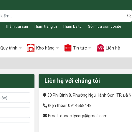
Thảm trải sàn
Thảm trang trí
Thảm ba tư
Gỗ nhựa composite
Quy trình
Kho hàng
Tin tức
Liên hệ
Liên hệ với chúng tôi
30 Phi Bình 8, Phường Ngũ Hành Sơn, TP. Đà 
Điện thoại
:
0914668448
Email
:
danacitycorp@gmail.com