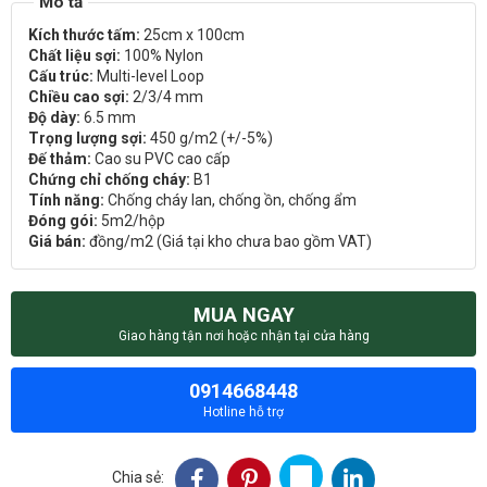
Kích thước tấm:
25cm x 100cm
Chất liệu sợi:
100% Nylon
Cấu trúc:
Multi-level Loop
Chiều cao sợi:
2/3/4 mm
Độ dày:
6.5 mm
Trọng lượng sợi:
450 g/m2 (+/-5%)
Đế thảm:
Cao su PVC cao cấp
Chứng chỉ chống cháy:
B1
Tính năng:
Chống cháy lan, chống ồn, chống ẩm
Đóng gói:
5m2/hộp
Giá bán:
đồng/m2 (Giá tại kho chưa bao gồm VAT)
MUA NGAY
Giao hàng tận nơi hoặc nhận tại cửa hàng
0914668448
Hotline hỗ trợ
Chia sẻ: