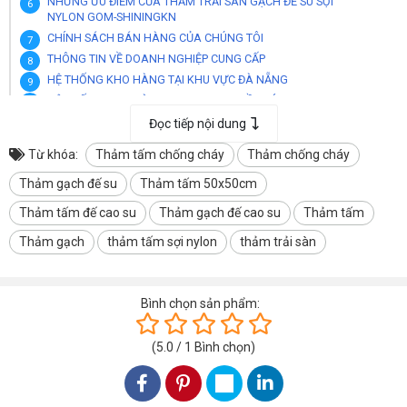
NHỮNG ƯU ĐIỂM CỦA THẢM TRẢI SÀN GẠCH ĐẾ SU SỢI
NYLON GOM-SHININGKN
CHÍNH SÁCH BÁN HÀNG CỦA CHÚNG TÔI
THÔNG TIN VỀ DOANH NGHIỆP CUNG CẤP
HỆ THỐNG KHO HÀNG TẠI KHU VỰC ĐÀ NẴNG
HỆ THỐNG KHO HÀNG TẠI KHU VỰC HỒ CHÍ MINH
HỆ THỐNG KHO HÀNG TẠI KHU VỰC HÀ NỘI
Đọc tiếp nội dung
HỆ THỐNG KHO HÀNG TẠI KHU VỰC THANH HOÁ
Từ khóa:
Thảm tấm chống cháy
Thảm chống cháy
HỆ THỐNG KHO TẠI KHU VỰC THÀNH PHỐ CẦN THƠ
Thảm gạch đế su
Thảm tấm 50x50cm
HỆ THỐNG KHO TẠI TÂY NGUYÊN BUÔN MA THUỘT ĐẮK LẮK
HỆ THỐNG KHO TẠI KHU VỰC NHA TRANG KHÁNH HOÀ
Thảm tấm đế cao su
Thảm gạch đế cao su
Thảm tấm
Thảm gạch
thảm tấm sợi nylon
thảm trải sàn
HÌNH ẢNH THẢM TRẢI SÀN GẠCH ĐẾ SU SỢI NYLON GOM-
SHININGKN
Bình chọn sản phẩm:
(
5.0
/
1
Bình chọn
)