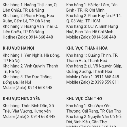
Kho hàng 1: Hoàng Thị Loan, Q.
Kho hàng 1: Hồ Học Lãm, Tân
Liên Chiểu, TP. Đà Nẵng
Bình - TP. Hồ Chí Minh
Kho hàng 2: Phạm Hùng, Hoà
Kho hàng 2: Phan Huy Ích, P. 14,
Xuân, Cẩm Lệ, TP. Đà Nẵng
Q. Gò Vấp, TP. HCM
Kho hàng 3: Hoàng Văn Thái, Q,
Kho hàng 3: QL1A, Bình Hưng
Liên Chiểu, TP. Đà Nẵng
Hoà, Bình Tân, Hồ Chí Minh
Hotline (Zalo): 0914 668 448
Mobile (Zalo): 0914 668 448
KHU VỰC HÀ NỘI
KHU VỰC THANH HÓA
Kho hàng 1: Yên Nghĩa, Hà Đông,
Kho hàng 1: Quảng Thịnh, TP.
TP. Hà Nội
Thanh Hoá, Thanh Hoá
Kho hàng 2: Vĩnh Quỳnh, Thanh
Kho hàng 2: ĐL Võ Nguyên Giáp,
Trì, Hà Nội
Quảng Xương, Thanh Hoá
Kho hàng 3: Tôn Đức Thắng,
Mobile (Zalo) 1: 0911.668.448
Đống Đa, Hà Nội
Mobile (Zalo) 2: 0399.559.811
Mobile (Zalo): 0914 668 448
KHU VỰC HƯNG YÊN
KHU VỰC CẦN THƠ
Kho hàng: Thôn Bình Dân, Xã
Kho hàng 1: Khu Vực Yên
Triệu Việt Vương, Hưng yên
Thượng, Cái Răng, TP. Cần Thơ
Mobile (Zalo) 2: 0914.668.448
Kho hàng 2: Nguyễn Văn Cừ Nối
Dài, Ninh Kiều, Cần Thơ