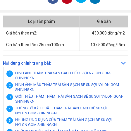
Loại sản phẩm
Giá bán
Giá bán theo m2:
430.000 đồng/m2
Giá bán theo tấm 25cmx100cm:
107.500 đồng/tấm
Nội dung chính trong bài:
HÌNH ẢNH THẢM TRẢI SÀN GẠCH ĐẾ SU SỢI NYLON GOM-
SHININGKN
HÌNH ẢNH MẪU THẢM TRẢI SÀN GẠCH ĐẾ SU SỢI NYLON GOM-
SHININGKN
GIỚI THIỆU THẢM THẢM TRẢI SÀN GẠCH ĐẾ SU SỢI NYLON GOM-
SHININGKN
THÔNG SỐ KỸ THUẬT THẢM TRẢI SÀN GẠCH ĐẾ SU SỢI
NYLON GOM-SHININGKN
NHỮNG ỨNG DỤNG CỦA THẢM TRẢI SÀN GẠCH ĐẾ SU SỢI
NYLON GOM-SHININGKN