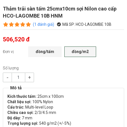
Thảm trải sàn tấm 25cmx10cm sợi Nilon cao cấp
HCO-LAGOMBE 10B HNM
(
1
đánh giá
)
Mã SP:
HCO-LAGOMBE 10B
506,520 đ
Đơn vị
đồng/tấm
đồng/m2
Số lượng
-
+
Kích thước tấm:
25cm x 100cm
Chất liệu sợi:
100% Nylon
Cấu trúc:
Multi-level Loop
Chiều cao sợi:
2/3/4.5 mm
Độ dày:
7 mm
Trọng lượng sợi:
540 g/m2 (+/-5%)