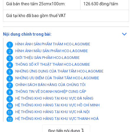
Giá bán theo tấm 25cmx100cm:
126.630 đồng/tấm
Giá tại kho đã bao gồm thuế VAT
Nội dung chính trong bài:
HÌNH ẢNH SẢN PHẨM THẢM HCO-LAGOMBE
HÌNH ẢNH MẪU SẢN PHẨM HCO-LAGOMBE
GIỚI THIỆU SẢN PHẨM HCO-LAGOMBE
THÔNG SỐ KỸ THUẬT THẢM HCO-LAGOMBE
NHỮNG ỨNG DỤNG CỦA THẢM TẤM HCO-LAGOMBE
NHỮNG ƯU ĐIỂM CỦA THẢM TẤM HCO-LAGOMBE
CHÍNH SÁCH BÁN HÀNG CỦA CHÚNG TÔI
THÔNG TIN VỀ DOANH NGHIỆP CUNG CẤP
HỆ THỐNG KHO HÀNG TẠI KHU VỰC ĐÀ NẴNG
HỆ THỐNG KHO HÀNG TẠI KHU VỰC HỒ CHÍ MINH
HỆ THỐNG KHO HÀNG TẠI KHU VỰC HÀ NỘI
HỆ THỐNG KHO HÀNG TẠI KHU VỰC THANH HOÁ
HỆ THỐNG KHO TẠI KHU VỰC THÀNH PHỐ CẦN THƠ
Đọc tiếp nội dung