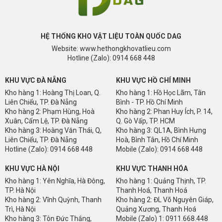
HỆ THỐNG KHO VẬT LIỆU TOÀN QUỐC DAG
Website: www.hethongkhovatlieu.com
Hotline (Zalo): 0914 668 448
KHU VỰC ĐÀ NẴNG
KHU VỰC HỒ CHÍ MINH
Kho hàng 1: Hoàng Thị Loan, Q.
Kho hàng 1: Hồ Học Lãm, Tân
Liên Chiểu, TP. Đà Nẵng
Bình - TP. Hồ Chí Minh
Kho hàng 2: Phạm Hùng, Hoà
Kho hàng 2: Phan Huy Ích, P. 14,
Xuân, Cẩm Lệ, TP. Đà Nẵng
Q. Gò Vấp, TP. HCM
Kho hàng 3: Hoàng Văn Thái, Q,
Kho hàng 3: QL1A, Bình Hưng
Liên Chiểu, TP. Đà Nẵng
Hoà, Bình Tân, Hồ Chí Minh
Hotline (Zalo): 0914 668 448
Mobile (Zalo): 0914 668 448
KHU VỰC HÀ NỘI
KHU VỰC THANH HÓA
Kho hàng 1: Yên Nghĩa, Hà Đông,
Kho hàng 1: Quảng Thịnh, TP.
TP. Hà Nội
Thanh Hoá, Thanh Hoá
Kho hàng 2: Vĩnh Quỳnh, Thanh
Kho hàng 2: ĐL Võ Nguyên Giáp,
Trì, Hà Nội
Quảng Xương, Thanh Hoá
Kho hàng 3: Tôn Đức Thắng,
Mobile (Zalo) 1: 0911.668.448