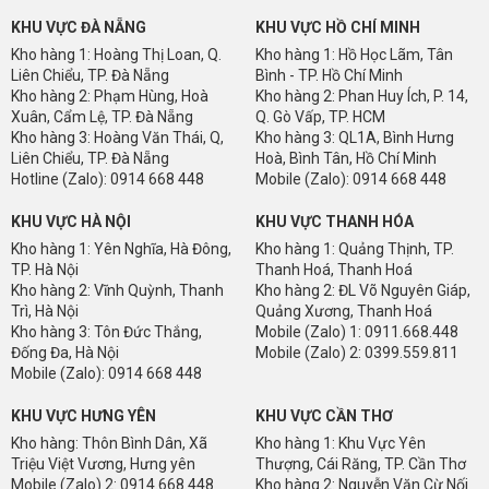
KHU VỰC ĐÀ NẴNG
KHU VỰC HỒ CHÍ MINH
HÌNH ẢNH MÀU SẢN PHẨM TẤM ỐP GỖ NHỰA COMPOSITE GW-
Kho hàng 1: Hoàng Thị Loan, Q.
Kho hàng 1: Hồ Học Lãm, Tân
PC170T12-PVC
Liên Chiểu, TP. Đà Nẵng
Bình - TP. Hồ Chí Minh
Kho hàng 2: Phạm Hùng, Hoà
Kho hàng 2: Phan Huy Ích, P. 14,
Xuân, Cẩm Lệ, TP. Đà Nẵng
Q. Gò Vấp, TP. HCM
Kho hàng 3: Hoàng Văn Thái, Q,
Kho hàng 3: QL1A, Bình Hưng
Liên Chiểu, TP. Đà Nẵng
Hoà, Bình Tân, Hồ Chí Minh
Hotline (Zalo): 0914 668 448
Mobile (Zalo): 0914 668 448
KHU VỰC HÀ NỘI
KHU VỰC THANH HÓA
Kho hàng 1: Yên Nghĩa, Hà Đông,
Kho hàng 1: Quảng Thịnh, TP.
TP. Hà Nội
Thanh Hoá, Thanh Hoá
Kho hàng 2: Vĩnh Quỳnh, Thanh
Kho hàng 2: ĐL Võ Nguyên Giáp,
Trì, Hà Nội
Quảng Xương, Thanh Hoá
Kho hàng 3: Tôn Đức Thắng,
Mobile (Zalo) 1: 0911.668.448
Đống Đa, Hà Nội
Mobile (Zalo) 2: 0399.559.811
Mobile (Zalo): 0914 668 448
GIỚI THIỆU SẢN PHẨM TẤM ỐP GỖ NHỰA COMPOSITE GW-
PC170T12-PVC
KHU VỰC HƯNG YÊN
KHU VỰC CẦN THƠ
Tấm ốp gỗ nhựa ngoài trời
GW-PC170T12-PVC là dòng vật liệu tấm
Kho hàng: Thôn Bình Dân, Xã
Kho hàng 1: Khu Vực Yên
ốp gỗ nhựa composite chuyên dụng ở ngoài trời rất được ưa chuộng
Triệu Việt Vương, Hưng yên
Thượng, Cái Răng, TP. Cần Thơ
hiện nay vì có rất nhiều ưu điểm nỗi bật. Những ưu điểm đáng chú ý
Mobile (Zalo) 2: 0914.668.448
Kho hàng 2: Nguyễn Văn Cừ Nối