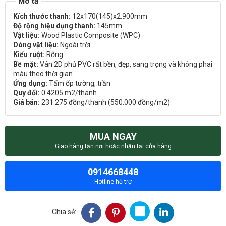
Kích thước thanh:
12x170(145)x2.900mm
Độ rộng hiệu dụng thanh:
145mm
Vật liệu:
Wood Plastic Composite (WPC)
Dòng vật liệu:
Ngoài trời
Kiểu ruột:
Rỗng
Bề mặt:
Vân 2D phủ PVC rất bền, đẹp, sang trọng và không phai
màu theo thời gian
Ứng dụng:
Tấm ốp tường, trần
Quy đổi:
0.4205 m2/thanh
Giá bán:
231.275 đồng/thanh (550.000 đồng/m2)
MUA NGAY
Giao hàng tận nơi hoặc nhận tại cửa hàng
0914668448
Hotline hỗ trợ
Chia sẻ: