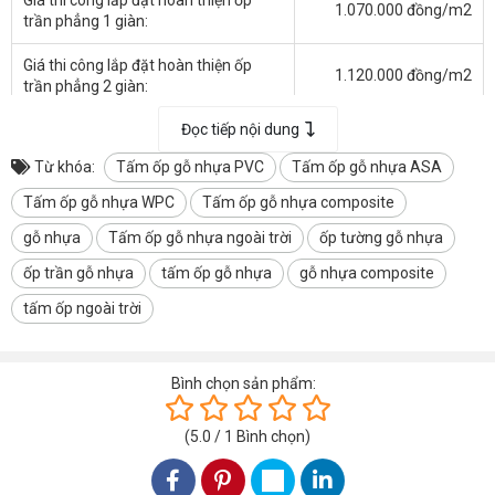
1.070.000 đồng/m2
trần phẳng 1 giàn:
Giá thi công lắp đặt hoàn thiện ốp
1.120.000 đồng/m2
trần phẳng 2 giàn:
Đọc tiếp nội dung
Giá thi công lắp đặt hoàn thiện ốp
1.180.000 đồng/m2
trần phẳng 3 giàn:
Từ khóa:
Tấm ốp gỗ nhựa PVC
Tấm ốp gỗ nhựa ASA
Giá thi công lắp đặt hoàn thiện ốp
Tấm ốp gỗ nhựa WPC
Tấm ốp gỗ nhựa composite
1.120.000 đồng/m2
trần phẳng giựt cấp 1 giàn:
gỗ nhựa
Tấm ốp gỗ nhựa ngoài trời
ốp tường gỗ nhựa
Giá thi công lắp đặt hoàn thiện ốp
1.180.000 đồng/m2
ốp trần gỗ nhựa
tấm ốp gỗ nhựa
gỗ nhựa composite
trần phẳng giựt cấp 2 giàn:
tấm ốp ngoài trời
Giá thi công lắp đặt hoàn thiện ốp
1.230.000 đồng/m2
trần phẳng giựt cấp 3 giàn:
Bình chọn sản phẩm:
Giá hoàn thiện nẹp góc:
65.000 đồng/mét
(Giá trên chưa bao gồm thuế VAT)
(
5.0
/
1
Bình chọn
)