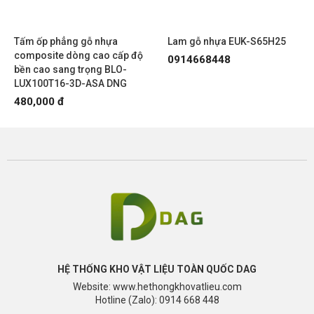
GW-PC170T12-PVC
Tấm ốp phẳng gỗ nhựa
Lam gỗ nhựa EUK-S65H25
composite dòng cao cấp độ
0914668448
bền cao sang trọng BLO-
LUX100T16-3D-ASA DNG
480,000 đ
HỆ THỐNG KHO VẬT LIỆU TOÀN QUỐC DAG
Website: www.hethongkhovatlieu.com
Hotline (Zalo): 0914 668 448