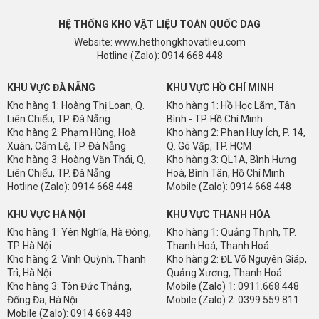
- Thứ năm,
EUPWOOD
Không bạc màu, chống trơn trượt,
HỆ THỐNG KHO VẬT LIỆU TOÀN QUỐC DAG
không độc hại
Website: www.hethongkhovatlieu.com
- Thứ sáu, Gỗ nhựa
EUPWOOD
Lắp đặt dễ dàng, chi phí
Hotline (Zalo): 0914 668 448
bảo trì thấp, vệ sinh dễ dàng
KHU VỰC ĐÀ NẴNG
KHU VỰC HỒ CHÍ MINH
- Thứ bảy,
EUPWOOD
Thân thiện với môi trường
Kho hàng 1: Hoàng Thị Loan, Q.
Kho hàng 1: Hồ Học Lãm, Tân
Liên Chiểu, TP. Đà Nẵng
Bình - TP. Hồ Chí Minh
- Độ bền lên đến 15 năm.
Kho hàng 2: Phạm Hùng, Hoà
Kho hàng 2: Phan Huy Ích, P. 14,
Xuân, Cẩm Lệ, TP. Đà Nẵng
Q. Gò Vấp, TP. HCM
Kho hàng 3: Hoàng Văn Thái, Q,
Kho hàng 3: QL1A, Bình Hưng
Liên Chiểu, TP. Đà Nẵng
Hoà, Bình Tân, Hồ Chí Minh
Hotline (Zalo): 0914 668 448
Mobile (Zalo): 0914 668 448
KHU VỰC HÀ NỘI
KHU VỰC THANH HÓA
Kho hàng 1: Yên Nghĩa, Hà Đông,
Kho hàng 1: Quảng Thịnh, TP.
TP. Hà Nội
Thanh Hoá, Thanh Hoá
Kho hàng 2: Vĩnh Quỳnh, Thanh
Kho hàng 2: ĐL Võ Nguyên Giáp,
Trì, Hà Nội
Quảng Xương, Thanh Hoá
Kho hàng 3: Tôn Đức Thắng,
Mobile (Zalo) 1: 0911.668.448
Đống Đa, Hà Nội
Mobile (Zalo) 2: 0399.559.811
Mobile (Zalo): 0914 668 448