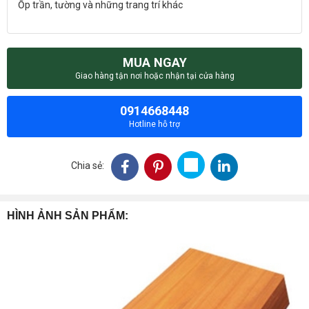
Ốp trần, tường và những trang trí khác
MUA NGAY
Giao hàng tận nơi hoặc nhận tại cửa hàng
0914668448
Hotline hỗ trợ
Chia sẻ:
HÌNH ẢNH SẢN PHẨM: