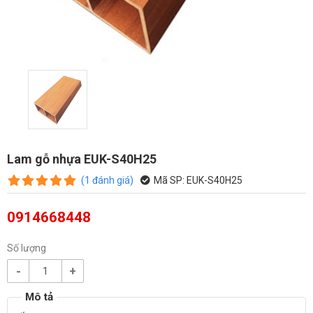
Lam gỗ nhựa EUK-S40H25
(
1
đánh giá
)
Mã SP:
EUK-S40H25
0914668448
Số lượng
-
+