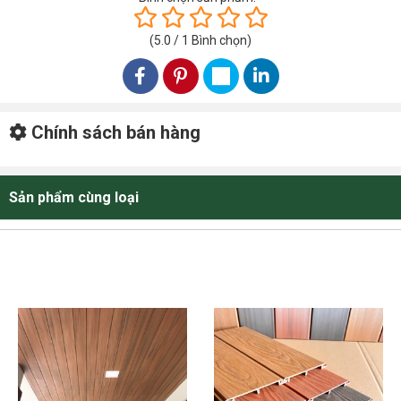
- Kích thước thanh: 25x40x2.900mm
(
5.0
/
1
Bình chọn
)
- Màu sắc: Nâu, vàng
- Loại: Lam
- Vật liệu: Wood Plastic Composite (WPC)
Chính sách bán hàng
- Tiêu chuẩn:
Tiêu chuẩn FSC, tiêu chẩn Green Label -
Singapore, tiêu chuẩn SGS, hệ thống quản lý chất lượng
ISO 9001:2015, hệ thống quản lý môi trường ISO 14001
Sản phẩm cùng loại
- Ứng dụng: Ốp tường, trần và những trang trí khác
GIỚI THIỆU CHUNG VỀ GỖ NHỰA EUPWOOD:
được sản xuất trên dây truyền hiện đại được nhập khẩu từ
Nhật Bản tuân thủ nghiêm ngặt theo tiêu chuẩn Nhật Bản.
Gỗ nhựa EUPWOOD được sản xuất theo công nghệ ép đùn
từ bột gỗ tự nhiên, nhựa PE và các chất phụ gia, chất liên
kết khác đảm bảo theo đúng tiêu chuẩn Nhật Bản.