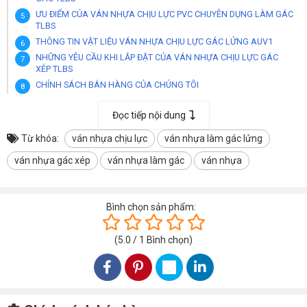
ƯU ĐIỂM CỦA VÁN NHỰA CHỊU LỰC PVC CHUYÊN DỤNG LÀM GÁC
TLBS
THÔNG TIN VẬT LIỆU VÁN NHỰA CHỊU LỰC GÁC LỬNG AUV1
NHỮNG YÊU CẦU KHI LẮP ĐẶT CỦA VÁN NHỰA CHỊU LỰC GÁC
XÉP TLBS
CHÍNH SÁCH BÁN HÀNG CỦA CHÚNG TÔI
THÔNG TIN VỀ DOANH NGHIỆP CUNG CẤP
Đọc tiếp nội dung
HỆ THỐNG KHO HÀNG TẠI KHU VỰC ĐÀ NẴNG
HỆ THỐNG KHO HÀNG TẠI KHU VỰC HỒ CHÍ MINH
Từ khóa:
ván nhựa chịu lực
ván nhựa làm gác lửng
HỆ THỐNG KHO HÀNG TẠI KHU VỰC HÀ NỘI
ván nhựa gác xép
ván nhựa làm gác
ván nhựa
HỆ THỐNG KHO HÀNG TẠI KHU VỰC THANH HOÁ
HỆ THỐNG KHO TẠI KHU VỰC THÀNH PHỐ CẦN THƠ
HỆ THỐNG KHO TẠI TÂY NGUYÊN BUÔN MA THUỘT ĐẮK LẮK
Bình chọn sản phẩm:
HỆ THỐNG KHO TẠI KHU VỰC NHA TRANG KHÁNH HOÀ
(
5.0
/
1
Bình chọn
)
VIDEO CẬN CẢNH VÁN NHỰA CHỊU LỰC LÀM GÁC TLBS