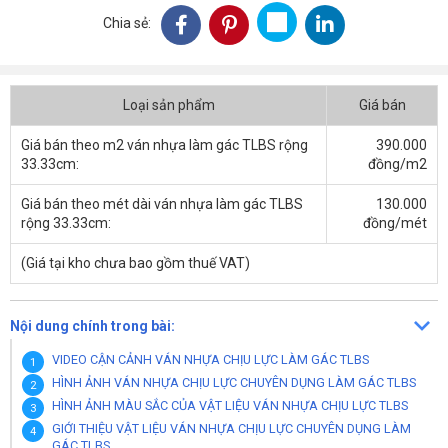
Chia sẻ:
Loại sản phẩm
Giá bán
Giá bán theo m2 ván nhựa làm gác TLBS rộng
390.000
33.33cm:
đồng/m2
Giá bán theo mét dài ván nhựa làm gác TLBS
130.000
rộng 33.33cm:
đồng/mét
(Giá tại kho chưa bao gồm thuế VAT)
Nội dung chính trong bài:
VIDEO CẬN CẢNH VÁN NHỰA CHỊU LỰC LÀM GÁC TLBS
HÌNH ẢNH VÁN NHỰA CHỊU LỰC CHUYÊN DỤNG LÀM GÁC TLBS
HÌNH ẢNH MÀU SẮC CỦA VẬT LIỆU VÁN NHỰA CHỊU LỰC TLBS
GIỚI THIỆU VẬT LIỆU VÁN NHỰA CHỊU LỰC CHUYÊN DỤNG LÀM
GÁC TLBS