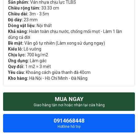
Sản phẩm:
Ván nhựa chịu lực TLBS
Chiều rộng tấm:
33.33 cm
Chiều dài:
3m - 3.5m
Độ dày:
23 mm
Dòng vật liệu:
Nội thất
Khả năng:
Hoàn toàn chịu nước, chống mối mọt - Làm 1 lần
dùng cả đời
Bề mặt:
Vân gỗ tự nhiên (Làm xong sử dụng ngay)
Kiểu lỗ:
Lỗ vuông
Chịu lực:
700 kg/m2
Ứng dụng:
Làm gác
Quy đổi:
1 m2 = 3 mét
Yêu cầu:
Khoảng cách giữa thanh đà 40cm
Kho hàng:
Hà Nội - Hồ Chí Minh - Đà Nẵng
MUA NGAY
Giao hàng tận nơi hoặc nhận tại cửa hàng
0914668448
Hotline hỗ trợ