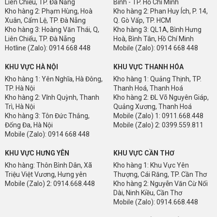
Liên Chiểu, TP. Đà Nẵng
Bình - TP. Hồ Chí Minh
Kho hàng 2: Phạm Hùng, Hoà
Kho hàng 2: Phan Huy Ích, P. 14,
Xuân, Cẩm Lệ, TP. Đà Nẵng
Q. Gò Vấp, TP. HCM
Kho hàng 3: Hoàng Văn Thái, Q,
Kho hàng 3: QL1A, Bình Hưng
Liên Chiểu, TP. Đà Nẵng
Hoà, Bình Tân, Hồ Chí Minh
HÌNH ẢNH VÁN NHỰA CHỊU LỰC CHUYÊN DỤNG LÀM GÁC TLBS
Hotline (Zalo): 0914 668 448
Mobile (Zalo): 0914 668 448
KHU VỰC HÀ NỘI
KHU VỰC THANH HÓA
Kho hàng 1: Yên Nghĩa, Hà Đông,
Kho hàng 1: Quảng Thịnh, TP.
TP. Hà Nội
Thanh Hoá, Thanh Hoá
Kho hàng 2: Vĩnh Quỳnh, Thanh
Kho hàng 2: ĐL Võ Nguyên Giáp,
Trì, Hà Nội
Quảng Xương, Thanh Hoá
Kho hàng 3: Tôn Đức Thắng,
Mobile (Zalo) 1: 0911.668.448
Đống Đa, Hà Nội
Mobile (Zalo) 2: 0399.559.811
Mobile (Zalo): 0914 668 448
KHU VỰC HƯNG YÊN
KHU VỰC CẦN THƠ
Kho hàng: Thôn Bình Dân, Xã
Kho hàng 1: Khu Vực Yên
Triệu Việt Vương, Hưng yên
Thượng, Cái Răng, TP. Cần Thơ
Mobile (Zalo) 2: 0914.668.448
Kho hàng 2: Nguyễn Văn Cừ Nối
Dài, Ninh Kiều, Cần Thơ
Mobile (Zalo): 0914.668.448