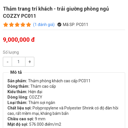
Thảm trang trí khách - trải giường phòng ngủ
COZZY PC011
(
1
đánh giá
)
Mã SP:
PC011
9,000,000 đ
Số lượng
-
+
Sản phẩm:
Thảm phòng khách cao cấp PC011
Dòng thảm:
Thảm cao cấp
Kiểu thảm:
Hiện đại
Dòng lông:
COZZY
Loại thảm:
Thảm sợi ngắn
Chất liệu sợi:
Polypropylene và Polyester Shrink có độ đàn hồi
cao, rất mềm mại, kháng bám bẩn
Chiều cao sợi:
9 mm
Mật độ sợi:
576.000 điểm/m2