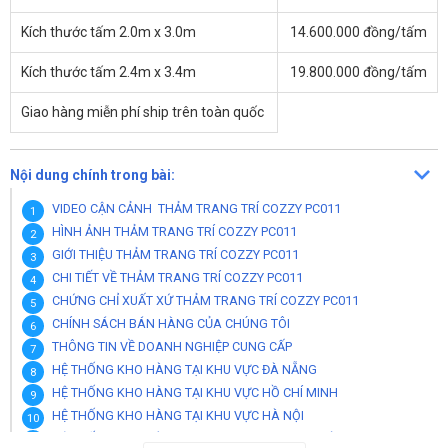
Kích thước tấm 2.0m x 3.0m
14.600.000 đồng/tấm
Kích thước tấm 2.4m x 3.4m
19.800.000 đồng/tấm
Giao hàng miễn phí ship trên toàn quốc
Nội dung chính trong bài:
VIDEO CẬN CẢNH THẢM TRANG TRÍ COZZY PC011
HÌNH ẢNH THẢM TRANG TRÍ COZZY PC011
GIỚI THIỆU THẢM TRANG TRÍ COZZY PC011
CHI TIẾT VỀ THẢM TRANG TRÍ COZZY PC011
CHỨNG CHỈ XUẤT XỨ THẢM TRANG TRÍ COZZY PC011
CHÍNH SÁCH BÁN HÀNG CỦA CHÚNG TÔI
THÔNG TIN VỀ DOANH NGHIỆP CUNG CẤP
HỆ THỐNG KHO HÀNG TẠI KHU VỰC ĐÀ NẴNG
HỆ THỐNG KHO HÀNG TẠI KHU VỰC HỒ CHÍ MINH
HỆ THỐNG KHO HÀNG TẠI KHU VỰC HÀ NỘI
HỆ THỐNG KHO HÀNG TẠI KHU VỰC THANH HOÁ