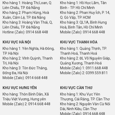
Kho hàng 1: Hoàng Thị Loan, Q.
Kho hàng 1: Hồ Học Lãm, Tân
Liên Chiểu, TP. Đà Nẵng
Bình - TP. Hồ Chí Minh
Kho hàng 2: Phạm Hùng, Hoà
Kho hàng 2: Phan Huy Ích, P. 14,
Xuân, Cẩm Lệ, TP. Đà Nẵng
Q. Gò Vấp, TP. HCM
Kho hàng 3: Hoàng Văn Thái, Q,
Kho hàng 3: QL1A, Bình Hưng
Liên Chiểu, TP. Đà Nẵng
Hoà, Bình Tân, Hồ Chí Minh
Hotline (Zalo): 0914 668 448
Mobile (Zalo): 0914 668 448
KHU VỰC HÀ NỘI
KHU VỰC THANH HÓA
Kho hàng 1: Yên Nghĩa, Hà Đông,
Kho hàng 1: Quảng Thịnh, TP.
TP. Hà Nội
Thanh Hoá, Thanh Hoá
Kho hàng 2: Vĩnh Quỳnh, Thanh
Kho hàng 2: ĐL Võ Nguyên Giáp,
Trì, Hà Nội
Quảng Xương, Thanh Hoá
Kho hàng 3: Tôn Đức Thắng,
Mobile (Zalo) 1: 0911.668.448
Đống Đa, Hà Nội
Mobile (Zalo) 2: 0399.559.811
Mobile (Zalo): 0914 668 448
KHU VỰC HƯNG YÊN
KHU VỰC CẦN THƠ
Kho hàng: Thôn Bình Dân, Xã
Kho hàng 1: Khu Vực Yên
Triệu Việt Vương, Hưng yên
Thượng, Cái Răng, TP. Cần Thơ
Mobile (Zalo) 2: 0914.668.448
Kho hàng 2: Nguyễn Văn Cừ Nối
Dài, Ninh Kiều, Cần Thơ
Mobile (Zalo): 0914.668.448