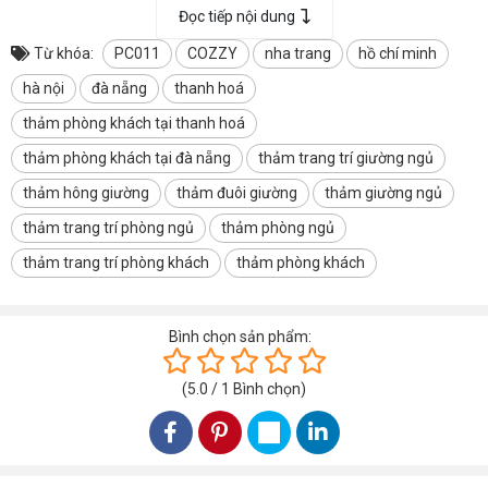
HỆ THỐNG KHO TẠI KHU VỰC THÀNH PHỐ CẦN THƠ
Đọc tiếp nội dung
HỆ THỐNG KHO TẠI TÂY NGUYÊN BUÔN MA THUỘT ĐẮK LẮK
Từ khóa:
PC011
COZZY
nha trang
hồ chí minh
HỆ THỐNG KHO TẠI KHU VỰC NHA TRANG KHÁNH HOÀ
hà nội
đà nẵng
thanh hoá
thảm phòng khách tại thanh hoá
VIDEO CẬN CẢNH THẢM TRANG TRÍ COZZY PC011
thảm phòng khách tại đà nẵng
thảm trang trí giường ngủ
thảm hông giường
thảm đuôi giường
thảm giường ngủ
thảm trang trí phòng ngủ
thảm phòng ngủ
thảm trang trí phòng khách
thảm phòng khách
Bình chọn sản phẩm:
(
5.0
/
1
Bình chọn
)
HÌNH ẢNH THẢM TRANG TRÍ COZZY PC011