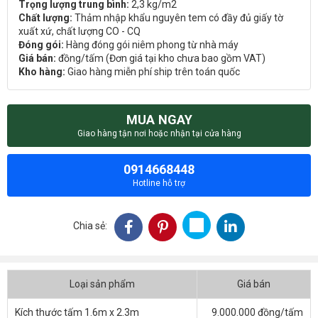
Trọng lượng trung bình:
2,3 kg/m2
Chất lượng:
Thảm nhập khẩu nguyên tem có đầy đủ giấy tờ
xuất xứ, chất lượng CO - CQ
Đóng gói:
Hàng đóng gói niêm phong từ nhà máy
Giá bán:
đồng/tấm (Đơn giá tại kho chưa bao gồm VAT)
Kho hàng:
Giao hàng miễn phí ship trên toán quốc
MUA NGAY
Giao hàng tận nơi hoặc nhận tại cửa hàng
0914668448
Hotline hỗ trợ
Chia sẻ:
Loại sản phẩm
Giá bán
Kích thước tấm 1.6m x 2.3m
9.000.000 đồng/tấm