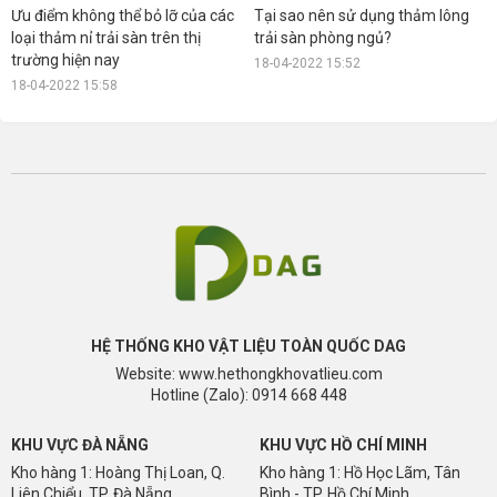
Ưu điểm không thể bỏ lỡ của các
Tại sao nên sử dụng thảm lông
loại thảm nỉ trải sàn trên thị
trải sàn phòng ngủ?
trường hiện nay
18-04-2022 15:52
18-04-2022 15:58
HỆ THỐNG KHO VẬT LIỆU TOÀN QUỐC DAG
Website: www.hethongkhovatlieu.com
Hotline (Zalo): 0914 668 448
KHU VỰC ĐÀ NẴNG
KHU VỰC HỒ CHÍ MINH
Kho hàng 1: Hoàng Thị Loan, Q.
Kho hàng 1: Hồ Học Lãm, Tân
Liên Chiểu, TP. Đà Nẵng
Bình - TP. Hồ Chí Minh