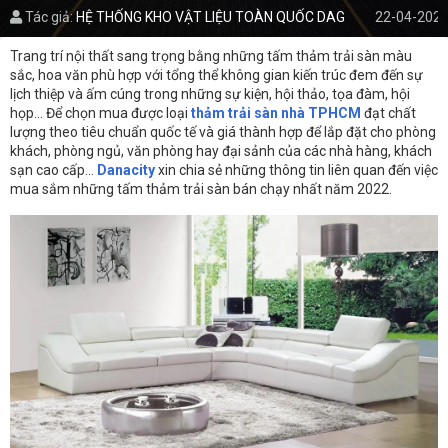
Tác giả:
HỆ THỐNG KHO VẬT LIỆU TOÀN QUỐC DAG
22-04-2022
Trang trí nội thất sang trọng bằng những tấm thảm trải sàn màu
sắc, hoa văn phù hợp với tổng thể không gian kiến trúc đem đến sự
lịch thiệp và ấm cúng trong những sự kiện, hội thảo, tọa đàm, hội
họp… Để chọn mua được loại
thảm trải sàn nhà TPHCM
đạt chất
lượng theo tiêu chuẩn quốc tế và giá thành hợp để lắp đặt cho phòng
khách, phòng ngủ, văn phòng hay đại sảnh của các nhà hàng, khách
sạn cao cấp…
Danacity
xin chia sẻ những thông tin liên quan đến việc
mua sắm những tấm thảm trải sàn bán chạy nhất năm 2022.