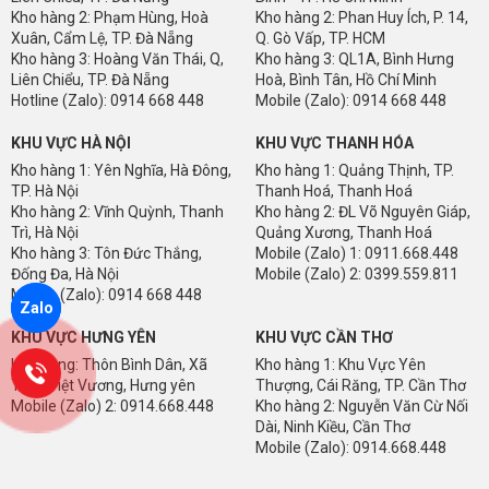
Kho hàng 2: Phạm Hùng, Hoà
Kho hàng 2: Phan Huy Ích, P. 14,
Xuân, Cẩm Lệ, TP. Đà Nẵng
Q. Gò Vấp, TP. HCM
Kho hàng 3: Hoàng Văn Thái, Q,
Kho hàng 3: QL1A, Bình Hưng
Liên Chiểu, TP. Đà Nẵng
Hoà, Bình Tân, Hồ Chí Minh
Hotline (Zalo): 0914 668 448
Mobile (Zalo): 0914 668 448
KHU VỰC HÀ NỘI
KHU VỰC THANH HÓA
Kho hàng 1: Yên Nghĩa, Hà Đông,
Kho hàng 1: Quảng Thịnh, TP.
TP. Hà Nội
Thanh Hoá, Thanh Hoá
Kho hàng 2: Vĩnh Quỳnh, Thanh
Kho hàng 2: ĐL Võ Nguyên Giáp,
Trì, Hà Nội
Quảng Xương, Thanh Hoá
Kho hàng 3: Tôn Đức Thắng,
Mobile (Zalo) 1: 0911.668.448
Đống Đa, Hà Nội
Mobile (Zalo) 2: 0399.559.811
Mobile (Zalo): 0914 668 448
Zalo
KHU VỰC HƯNG YÊN
KHU VỰC CẦN THƠ
Kho hàng: Thôn Bình Dân, Xã
Kho hàng 1: Khu Vực Yên
Triệu Việt Vương, Hưng yên
Thượng, Cái Răng, TP. Cần Thơ
Mobile (Zalo) 2: 0914.668.448
Kho hàng 2: Nguyễn Văn Cừ Nối
Dài, Ninh Kiều, Cần Thơ
Mobile (Zalo): 0914.668.448