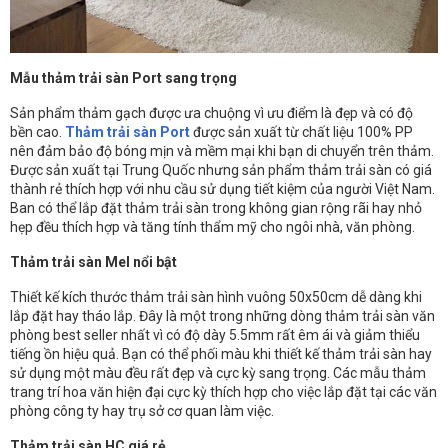
Mẫu thảm trải sàn Port sang trọng
Sản phẩm thảm gạch được ưa chuộng vì ưu điểm là đẹp và có độ
bền cao.
Thảm trải sàn Port
được sản xuất từ chất liệu 100% PP
nên đảm bảo độ bóng mịn và mềm mại khi bạn di chuyển trên thảm.
Được sản xuất tại Trung Quốc nhưng sản phẩm thảm trải sàn có giá
thành rẻ thích hợp với nhu cầu sử dụng tiết kiệm của người Việt Nam.
Ban có thể lắp đặt thảm trải sàn trong không gian rộng rãi hay nhỏ
hẹp đều thích hợp và tăng tính thẩm mỹ cho ngôi nhà, văn phòng.
Thảm trải sàn Mel nổi bật
Thiết kế kích thước thảm trải sàn hình vuông 50x50cm dễ dàng khi
lắp đặt hay tháo lắp. Đây là một trong những dòng thảm trải sàn văn
phòng best seller nhất vì có độ dày 5.5mm rất êm ái và giảm thiểu
tiếng ồn hiệu quả. Bạn có thể phối màu khi thiết kế thảm trải sàn hay
sử dụng một màu đều rất đẹp và cực kỳ sang trọng. Các mẫu thảm
trang trí hoa văn hiện đại cực kỳ thích hợp cho việc lắp đặt tại các văn
phòng công ty hay trụ sở cơ quan làm việc.
Thảm trải sàn HC giá rẻ