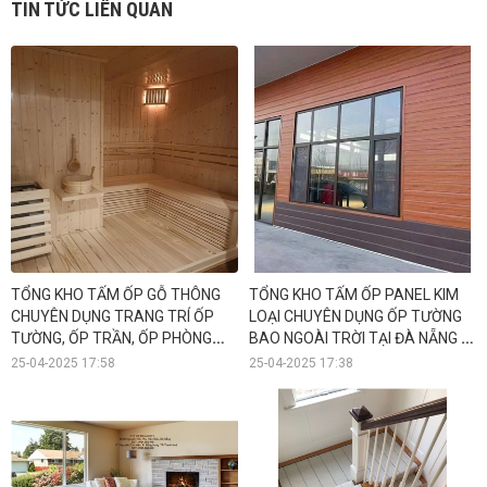
TIN TỨC LIÊN QUAN
TỔNG KHO TẤM ỐP GỖ THÔNG
TỔNG KHO TẤM ỐP PANEL KIM
CHUYÊN DỤNG TRANG TRÍ ỐP
LOẠI CHUYÊN DỤNG ỐP TƯỜNG
TƯỜNG, ỐP TRẦN, ỐP PHÒNG
BAO NGOÀI TRỜI TẠI ĐÀ NẴNG -
SÔNG HƠI, SPA TẠI ĐÀ NẴNG -
HỒ CHÍ MINH - HÀ NỘI
25-04-2025 17:58
25-04-2025 17:38
HỒ CHÍ MINH - HÀ NỘI