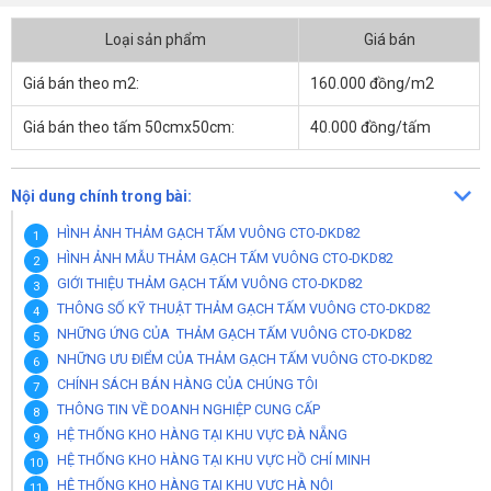
Loại sản phẩm
Giá bán
Giá bán theo m2:
160.000 đồng/m2
Giá bán theo tấm 50cmx50cm:
40.000 đồng/tấm
Nội dung chính trong bài:
HÌNH ẢNH THẢM GẠCH TẤM VUÔNG CTO-DKD82
HÌNH ẢNH MẪU THẢM GẠCH TẤM VUÔNG CTO-DKD82
GIỚI THIỆU THẢM GẠCH TẤM VUÔNG CTO-DKD82
THÔNG SỐ KỸ THUẬT THẢM GẠCH TẤM VUÔNG CTO-DKD82
NHỮNG ỨNG CỦA THẢM GẠCH TẤM VUÔNG CTO-DKD82
NHỮNG ƯU ĐIỂM CỦA THẢM GẠCH TẤM VUÔNG CTO-DKD82
CHÍNH SÁCH BÁN HÀNG CỦA CHÚNG TÔI
THÔNG TIN VỀ DOANH NGHIỆP CUNG CẤP
HỆ THỐNG KHO HÀNG TẠI KHU VỰC ĐÀ NẴNG
HỆ THỐNG KHO HÀNG TẠI KHU VỰC HỒ CHÍ MINH
HỆ THỐNG KHO HÀNG TẠI KHU VỰC HÀ NỘI