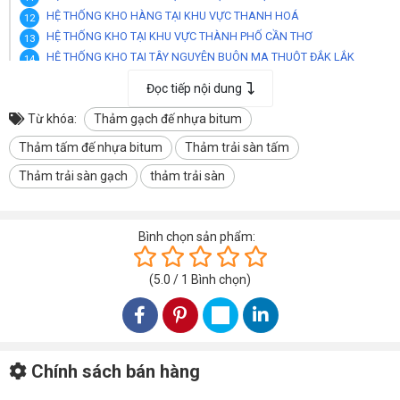
HỆ THỐNG KHO HÀNG TẠI KHU VỰC THANH HOÁ
HỆ THỐNG KHO TẠI KHU VỰC THÀNH PHỐ CẦN THƠ
HỆ THỐNG KHO TẠI TÂY NGUYÊN BUÔN MA THUỘT ĐẮK LẮK
HỆ THỐNG KHO TẠI KHU VỰC NHA TRANG KHÁNH HOÀ
Đọc tiếp nội dung
Từ khóa:
Thảm gạch đế nhựa bitum
HÌNH ẢNH THẢM GẠCH TẤM VUÔNG CTO-DKD82
Thảm tấm đế nhựa bitum
Thảm trải sàn tấm
Thảm trải sàn gạch
thảm trải sàn
Bình chọn sản phẩm:
(
5.0
/
1
Bình chọn
)
Chính sách bán hàng