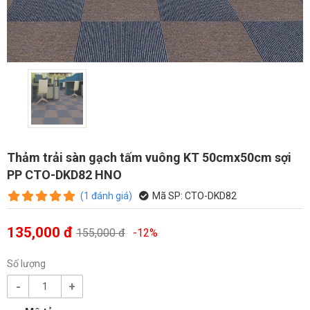
Thảm trải sàn gạch tấm vuông KT 50cmx50cm sợi
PP CTO-DKD82 HNO
(
1
đánh giá
)
Mã SP:
CTO-DKD82
135,000 đ
155,000 đ
-12%
Số lượng
-
+