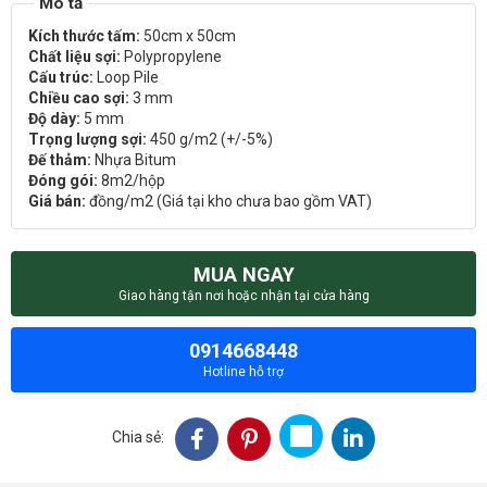
Kích thước tấm:
50cm x 50cm
Chất liệu sợi:
Polypropylene
Cấu trúc:
Loop Pile
Chiều cao sợi:
3 mm
Độ dày:
5 mm
Trọng lượng sợi:
450 g/m2 (+/-5%)
Đế thảm:
Nhựa Bitum
Đóng gói:
8m2/hộp
Giá bán:
đồng/m2 (Giá tại kho chưa bao gồm VAT)
MUA NGAY
Giao hàng tận nơi hoặc nhận tại cửa hàng
0914668448
Hotline hỗ trợ
Chia sẻ: