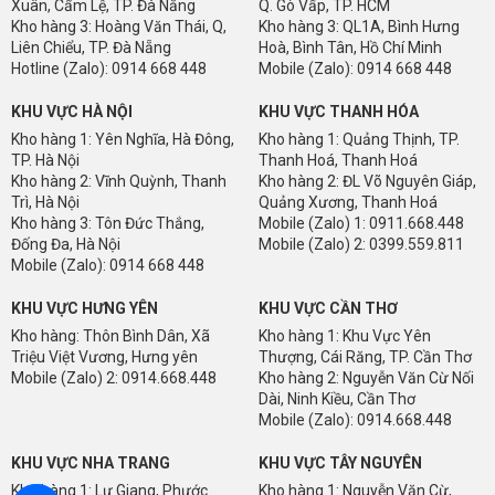
Xuân, Cẩm Lệ, TP. Đà Nẵng
Q. Gò Vấp, TP. HCM
Kho hàng 3: Hoàng Văn Thái, Q,
Kho hàng 3: QL1A, Bình Hưng
Liên Chiểu, TP. Đà Nẵng
Hoà, Bình Tân, Hồ Chí Minh
Hotline (Zalo): 0914 668 448
Mobile (Zalo): 0914 668 448
KHU VỰC HÀ NỘI
KHU VỰC THANH HÓA
Kho hàng 1: Yên Nghĩa, Hà Đông,
Kho hàng 1: Quảng Thịnh, TP.
TP. Hà Nội
Thanh Hoá, Thanh Hoá
Kho hàng 2: Vĩnh Quỳnh, Thanh
Kho hàng 2: ĐL Võ Nguyên Giáp,
HÌNH ẢNH MẪU THẢM GẠCH TẤM VUÔNG CTO-DKD82
Trì, Hà Nội
Quảng Xương, Thanh Hoá
Kho hàng 3: Tôn Đức Thắng,
Mobile (Zalo) 1: 0911.668.448
Đống Đa, Hà Nội
Mobile (Zalo) 2: 0399.559.811
Mobile (Zalo): 0914 668 448
KHU VỰC HƯNG YÊN
KHU VỰC CẦN THƠ
Kho hàng: Thôn Bình Dân, Xã
Kho hàng 1: Khu Vực Yên
Triệu Việt Vương, Hưng yên
Thượng, Cái Răng, TP. Cần Thơ
Mobile (Zalo) 2: 0914.668.448
Kho hàng 2: Nguyễn Văn Cừ Nối
Dài, Ninh Kiều, Cần Thơ
Mobile (Zalo): 0914.668.448
KHU VỰC NHA TRANG
KHU VỰC TÂY NGUYÊN
DKD8221
DKD822
Kho hàng 1: Lư Giang, Phước
Kho hàng 1: Nguyễn Văn Cừ,