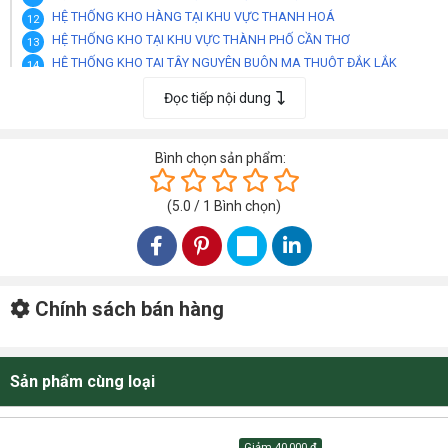
HỆ THỐNG KHO HÀNG TẠI KHU VỰC THANH HOÁ
HỆ THỐNG KHO TẠI KHU VỰC THÀNH PHỐ CẦN THƠ
HỆ THỐNG KHO TẠI TÂY NGUYÊN BUÔN MA THUỘT ĐẮK LẮK
HỆ THỐNG KHO TẠI KHU VỰC NHA TRANG KHÁNH HOÀ
Đọc tiếp nội dung
HÌNH ẢNH THẢM GẠCH ĐẾ PVC TLO-TOPSUNNY
Bình chọn sản phẩm:
(
5.0
/
1
Bình chọn
)
Chính sách bán hàng
Sản phẩm cùng loại
Giảm
40,000 đ