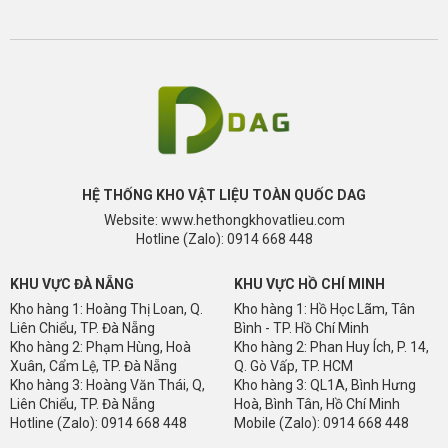
HỆ THỐNG KHO VẬT LIỆU TOÀN QUỐC DAG
Website: www.hethongkhovatlieu.com
Hotline (Zalo): 0914 668 448
KHU VỰC ĐÀ NẴNG
KHU VỰC HỒ CHÍ MINH
Kho hàng 1: Hoàng Thị Loan, Q.
Kho hàng 1: Hồ Học Lãm, Tân
Liên Chiểu, TP. Đà Nẵng
Bình - TP. Hồ Chí Minh
Kho hàng 2: Phạm Hùng, Hoà
Kho hàng 2: Phan Huy Ích, P. 14,
Xuân, Cẩm Lệ, TP. Đà Nẵng
Q. Gò Vấp, TP. HCM
Kho hàng 3: Hoàng Văn Thái, Q,
Kho hàng 3: QL1A, Bình Hưng
Liên Chiểu, TP. Đà Nẵng
Hoà, Bình Tân, Hồ Chí Minh
Hotline (Zalo): 0914 668 448
Mobile (Zalo): 0914 668 448