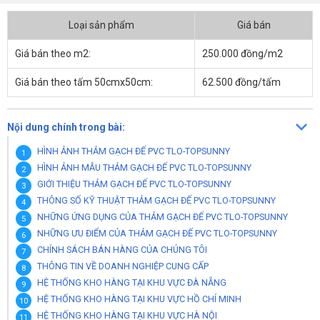
Loại sản phẩm
Giá bán
Giá bán theo m2:
250.000 đồng/m2
Giá bán theo tấm 50cmx50cm:
62.500 đồng/tấm
Nội dung chính trong bài:
HÌNH ẢNH THẢM GẠCH ĐẾ PVC TLO-TOPSUNNY
HÌNH ẢNH MẪU THẢM GẠCH ĐẾ PVC TLO-TOPSUNNY
GIỚI THIỆU THẢM GẠCH ĐẾ PVC TLO-TOPSUNNY
THÔNG SỐ KỸ THUẬT THẢM GẠCH ĐẾ PVC TLO-TOPSUNNY
NHỮNG ỨNG DỤNG CỦA THẢM GẠCH ĐẾ PVC TLO-TOPSUNNY
NHỮNG ƯU ĐIỂM CỦA THẢM GẠCH ĐẾ PVC TLO-TOPSUNNY
CHÍNH SÁCH BÁN HÀNG CỦA CHÚNG TÔI
THÔNG TIN VỀ DOANH NGHIỆP CUNG CẤP
HỆ THỐNG KHO HÀNG TẠI KHU VỰC ĐÀ NẴNG
HỆ THỐNG KHO HÀNG TẠI KHU VỰC HỒ CHÍ MINH
HỆ THỐNG KHO HÀNG TẠI KHU VỰC HÀ NỘI