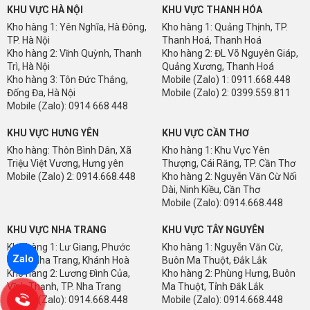
KHU VỰC HÀ NỘI
KHU VỰC THANH HÓA
Kho hàng 1: Yên Nghĩa, Hà Đông,
Kho hàng 1: Quảng Thịnh, TP.
TP. Hà Nội
Thanh Hoá, Thanh Hoá
Kho hàng 2: Vĩnh Quỳnh, Thanh
Kho hàng 2: ĐL Võ Nguyên Giáp,
Trì, Hà Nội
Quảng Xương, Thanh Hoá
Kho hàng 3: Tôn Đức Thắng,
Mobile (Zalo) 1: 0911.668.448
Đống Đa, Hà Nội
Mobile (Zalo) 2: 0399.559.811
Mobile (Zalo): 0914 668 448
KHU VỰC HƯNG YÊN
KHU VỰC CẦN THƠ
Kho hàng: Thôn Bình Dân, Xã
Kho hàng 1: Khu Vực Yên
Triệu Việt Vương, Hưng yên
Thượng, Cái Răng, TP. Cần Thơ
Mobile (Zalo) 2: 0914.668.448
Kho hàng 2: Nguyễn Văn Cừ Nối
Dài, Ninh Kiều, Cần Thơ
Mobile (Zalo): 0914.668.448
KHU VỰC NHA TRANG
KHU VỰC TÂY NGUYÊN
Kho hàng 1: Lư Giang, Phước
Kho hàng 1: Nguyễn Văn Cừ,
Zalo
Thuỷ, Nha Trang, Khánh Hoà
Buôn Ma Thuột, Đắk Lắk
Kho hàng 2: Lương Đình Của,
Kho hàng 2: Phùng Hưng, Buôn
Vĩnh Thạnh, TP. Nha Trang
Ma Thuột, Tỉnh Đắk Lắk
Mobile (Zalo): 0914.668.448
Mobile (Zalo): 0914.668.448