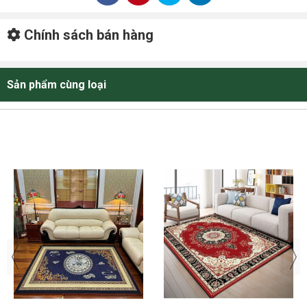
Mặt thảm:
Vải không bện Polypropylen
Chính sách bán hàng
Đế thảm:
Cao su non chống trượt
Kích thước:
1.6m x 2.3m và 2m x 3m
Sản phẩm cùng loại
Xuất xứ:
Nhập khẩu Hàn Quốc
GIÁ BÁN TẠI KHO CHƯA BAO GỒM VAT
Kích thước tấm
Giá bán (đồng/tấm)
1.6m x 2.3m
450.000 đ
2.0m x 3.0m
650.000 đ
CHÍNH SÁCH BÁN HÀNG
- Cam kết hàng hoá: Hàng mới 100%
- Bảo hành: Theo chính sách bảo hành của công ty
- Một đổi một trong vòng 15 ngày nếu có bất cứ lỗi của nhà sản xuất