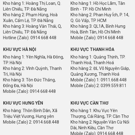
Kho hàng 1: Hoàng Thị Loan, Q.
Kho hàng 1: Hồ Học Lãm, Tân
KHU VỰC THANH HOÁ
Liên Chiểu, TP. Đà Nẵng
Bình - TP. Hồ Chí Minh
Kho hàng 2: Phạm Hùng, Hoà
Kho hàng 2: Phan Huy Ích, P. 14,
Thanh Hoá: Kho hàng tại phường Quảng Thịnh - TP. Thanh Hoá
Xuân, Cẩm Lệ, TP. Đà Nẵng
Q. Gò Vấp, TP. HCM
-
Thanh Hoá
Kho hàng 3: Hoàng Văn Thái, Q,
Kho hàng 3: QL1A, Bình Hưng
Mobile (Zalo): 0911.668.448
Liên Chiểu, TP. Đà Nẵng
Hoà, Bình Tân, Hồ Chí Minh
Hotline (Zalo): 0914 668 448
Mobile (Zalo): 0914 668 448
KHU VỰC HÀ NỘI
KHU VỰC THANH HÓA
Kho hàng 1: Yên Nghĩa, Hà Đông,
Kho hàng 1: Quảng Thịnh, TP.
TP. Hà Nội
Thanh Hoá, Thanh Hoá
Kho hàng 2: Vĩnh Quỳnh, Thanh
Kho hàng 2: ĐL Võ Nguyên Giáp,
Trì, Hà Nội
Quảng Xương, Thanh Hoá
Kho hàng 3: Tôn Đức Thắng,
Mobile (Zalo) 1: 0911.668.448
Đống Đa, Hà Nội
Mobile (Zalo) 2: 0399.559.811
Mobile (Zalo): 0914 668 448
KHU VỰC HƯNG YÊN
KHU VỰC CẦN THƠ
Kho hàng: Thôn Bình Dân, Xã
Kho hàng 1: Khu Vực Yên
Triệu Việt Vương, Hưng yên
Thượng, Cái Răng, TP. Cần Thơ
Mobile (Zalo) 2: 0914.668.448
Kho hàng 2: Nguyễn Văn Cừ Nối
Dài, Ninh Kiều, Cần Thơ
Mobile (Zalo): 0914.668.448