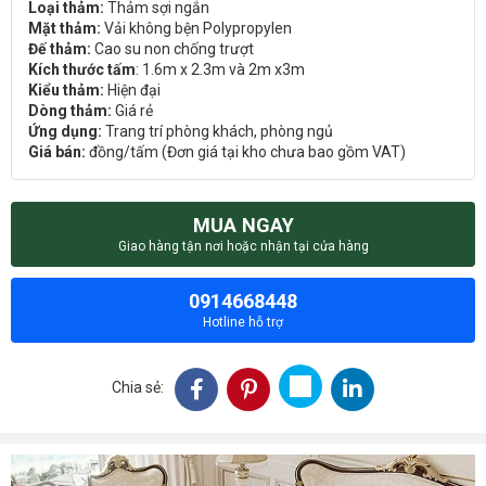
Loại thảm:
Thảm sợi ngắn
Mặt thảm:
Vải không bện Polypropylen
Đế thảm:
Cao su non chống trượt
Kích thước tấm
: 1.6m x 2.3m và 2m x3m
Kiểu thảm:
Hiện đại
Dòng thảm:
Giá rẻ
Ứng dụng:
Trang trí phòng khách, phòng ngủ
Giá bán:
đồng/tấm (Đơn giá tại kho chưa bao gồm VAT)
MUA NGAY
Giao hàng tận nơi hoặc nhận tại cửa hàng
0914668448
Hotline hỗ trợ
Chia sẻ: