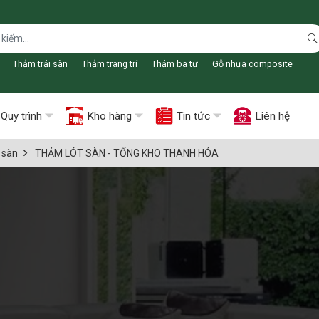
Thảm trải sàn
Thảm trang trí
Thảm ba tư
Gỗ nhựa composite
Quy trình
Kho hàng
Tin tức
Liên hệ
 sàn
THẢM LÓT SÀN - TỔNG KHO THANH HÓA