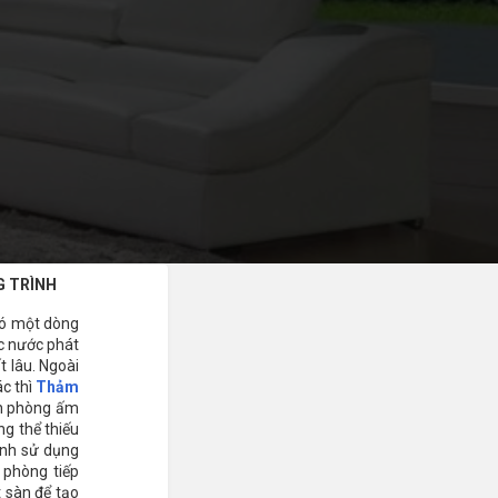
G TRÌNH
 có một dòng
ác nước phát
t lâu. Ngoài
ác thì
Thảm
ăn phòng ấm
ng thể thiếu
rình sử dụng
 phòng tiếp
t sàn để tạo