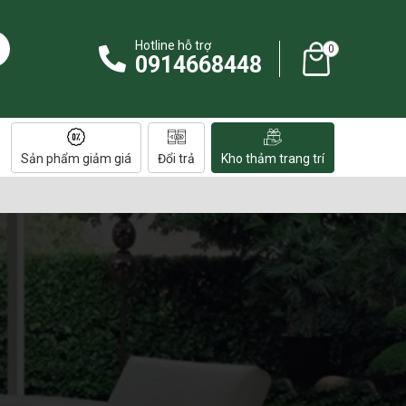
Hotline hỗ trợ
0
0914668448
Sản phẩm giảm giá
Đổi trả
Kho thảm trang trí