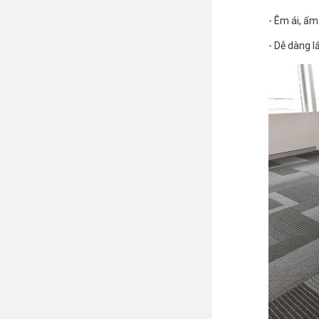
- Êm ái, ấ
- Dễ dàng l