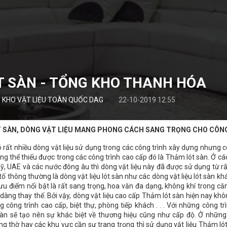
 SÀN - TỔNG KHO THANH HÓA
 KHO VẬT LIỆU TOÀN QUỐC DAG
22-10-2019 12:55
 SÀN, DÒNG VẬT LIỆU MANG PHONG CÁCH SANG TRỌNG CHO CÔN
ó rất nhiều dòng vật liệu sử dụng trong các công trình xây dựng nhưng
ông thể thiếu được trong các công trình cao cấp đó là Thảm lót sàn. Ở c
ỹ, UAE và các nước đông âu thì dòng vật liệu này đã được sử dụng từ rấ
ố thông thường là dòng vật liệu lót sàn như các dòng vật liệu lót sàn kh
ưu điểm nổi bật là rất sang trọng, hoa văn đa dạng, không khí trong c
dàng thay thế. Bởi vậy, dòng vật liệu cao cấp Thảm lót sàn hiện nay khô
 công trình cao cấp, biệt thự, phòng tiếp khách . . . Với những công t
àn sẽ tạo nên sự khác biệt về thương hiệu cũng như cấp độ. Ở những
g thờ hay các khu vực cần sự trang trọng thì sử dụng vật liệu Thảm ló