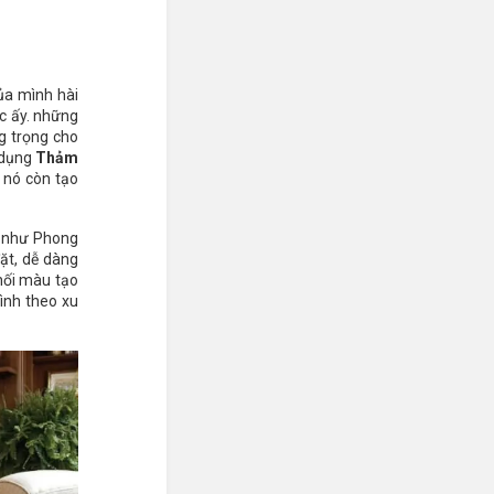
ủa mình hài
ác ấy. những
ng trọng cho
ử dụng
Thảm
 nó còn tạo
 như Phong
đặt, dễ dàng
phối màu tạo
ình theo xu