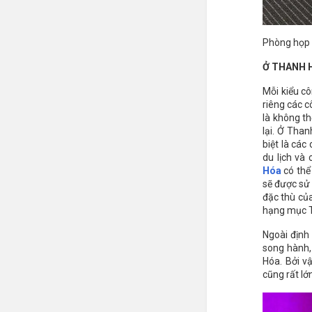
Phòng họp 
Ở THANH 
Mỗi kiểu c
riêng các c
là không th
lại. Ở Tha
biệt là các
du lịch và
Hóa
có thể
sẽ được sử 
đặc thù của
hạng mục T
Ngoài định
song hành,
Hóa. Bởi v
cũng rất lớ