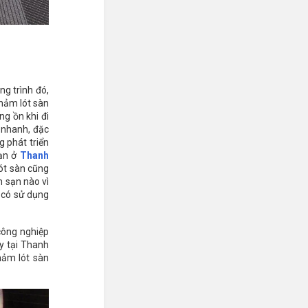
g trình đó,
Thảm lót sàn
ng ồn khi đi
 nhanh, đặc
g phát triển
sạn ở
Thanh
ót sàn cũng
h sạn nào vì
i có sử dụng
công nghiệp
y tại Thanh
hảm lót sàn