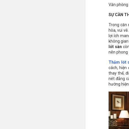
Văn phòng 
SỰ CẦN T
Trong căn 
hòa, vui vẽ
lợi ích man
không gian 
lót sàn
còn
nên phong 
Thảm lót 
cách, hiện 
thay thế, đ
nét đẳng c
hướng hiện 