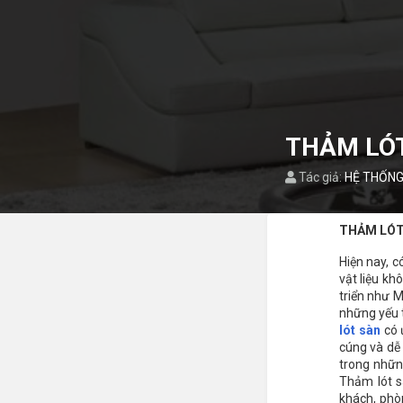
THẢM LÓT
Tác giả:
HỆ THỐNG
THẢM LÓT
Hiện nay, c
vật liệu kh
triển như M
những yếu t
lót sàn
có 
cúng và dễ 
trong những
Thảm lót s
khách, phòn