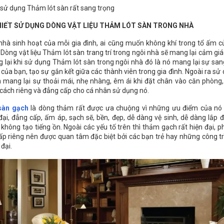
sử dụng Thảm lót sàn rất sang trọng
HIẾT SỬ DỤNG DÒNG VẬT LIỆU THẢM LÓT SÀN TRONG NHÀ
nhà sinh hoạt của mỗi gia đình, ai cũng muốn không khí trong tổ ấm c
. Dòng vật liệu Thảm lót sàn trang trí trong ngôi nhà sẽ mang lại cảm gi
g lại khi sử dụng Thảm lót sàn trong ngôi nhà đó là nó mang lại sự sa
của bạn, tạo sự gắn kết giữa các thành viên trong gia đình. Ngoài ra s
 mang lại sự thoải mái, nhẹ nhàng, êm ái khi đặt chân vào căn phòng,
cách riêng và đẳng cấp cho cá nhân sử dụng nó.
sàn gạch
là dòng thảm rất được ưa chuộng vì những ưu điểm của nó
đại, đẳng cấp, ấm áp, sạch sẽ, bền, đẹp, dễ dàng vệ sinh, dễ dàng lắp 
i không tạo tiếng ồn. Ngoài các yếu tố trên thì thảm gạch rất hiện đại, 
ấp riêng nên được quan tâm đặc biệt bởi các bạn trẻ hay những công tr
đại.