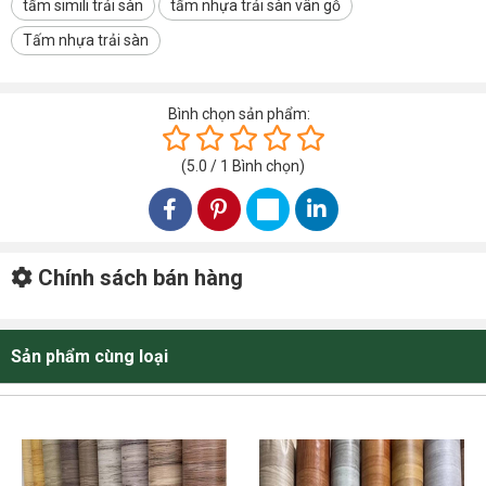
tấm simili trải sàn
tấm nhựa trải sàn vân gỗ
HỆ THỐNG KHO TẠI TÂY NGUYÊN BUÔN MA THUỘT ĐẮK LẮK
HỆ THỐNG KHO TẠI KHU VỰC NHA TRANG KHÁNH HOÀ
Tấm nhựa trải sàn
VIDEO TẤM NHỰA TRẢI SÀN SIMILI LOẠI DÀY 1.2MM SM002
Bình chọn sản phẩm:
(
5.0
/
1
Bình chọn
)
Chính sách bán hàng
Sản phẩm cùng loại