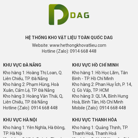
HỆ THỐNG KHO VẬT LIỆU TOÀN QUỐC DAG
Website: www.hethongkhovatlieu.com
Hotline (Zalo): 0914 668 448
KHU VỰC ĐÀ NẴNG
KHU VỰC HỒ CHÍ MINH
Kho hàng 1: Hoàng Thị Loan, Q.
Kho hàng 1: Hồ Học Lãm, Tân
Liên Chiểu, TP. Đà Nẵng
Bình - TP. Hồ Chí Minh
Kho hàng 2: Phạm Hùng, Hoà
Kho hàng 2: Phan Huy Ích, P. 14,
Xuân, Cẩm Lệ, TP. Đà Nẵng
Q. Gò Vấp, TP. HCM
Kho hàng 3: Hoàng Văn Thái, Q,
Kho hàng 3: QL1A, Bình Hưng
Liên Chiểu, TP. Đà Nẵng
Hoà, Bình Tân, Hồ Chí Minh
Hotline (Zalo): 0914 668 448
Mobile (Zalo): 0914 668 448
KHU VỰC HÀ NỘI
KHU VỰC THANH HÓA
Kho hàng 1: Yên Nghĩa, Hà Đông,
Kho hàng 1: Quảng Thịnh, TP.
TP. Hà Nội
Thanh Hoá, Thanh Hoá