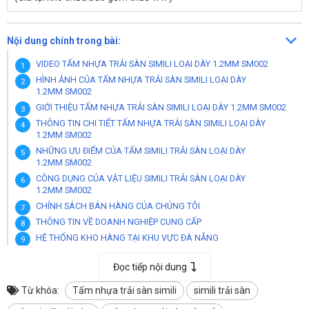
Nội dung chính trong bài:
VIDEO TẤM NHỰA TRẢI SÀN SIMILI LOẠI DÀY 1.2MM SM002
HÌNH ẢNH CỦA TẤM NHỰA TRẢI SÀN SIMILI LOẠI DÀY
1.2MM SM002
GIỚI THIỆU TẤM NHỰA TRẢI SÀN SIMILI LOẠI DÀY 1.2MM SM002
THÔNG TIN CHI TIẾT TẤM NHỰA TRẢI SÀN SIMILI LOẠI DÀY
1.2MM SM002
NHỮNG ƯU ĐIỂM CỦA TẤM SIMILI TRẢI SÀN LOẠI DÀY
1.2MM SM002
CÔNG DỤNG CỦA VẬT LIỆU SIMILI TRẢI SÀN LOẠI DÀY
1.2MM SM002
CHÍNH SÁCH BÁN HÀNG CỦA CHÚNG TÔI
THÔNG TIN VỀ DOANH NGHIỆP CUNG CẤP
HỆ THỐNG KHO HÀNG TẠI KHU VỰC ĐÀ NẴNG
HỆ THỐNG KHO HÀNG TẠI KHU VỰC HỒ CHÍ MINH
Đọc tiếp nội dung
HỆ THỐNG KHO HÀNG TẠI KHU VỰC HÀ NỘI
HỆ THỐNG KHO HÀNG TẠI KHU VỰC THANH HOÁ
Từ khóa:
Tấm nhựa trải sàn simili
simili trải sàn
HỆ THỐNG KHO TẠI KHU VỰC THÀNH PHỐ CẦN THƠ