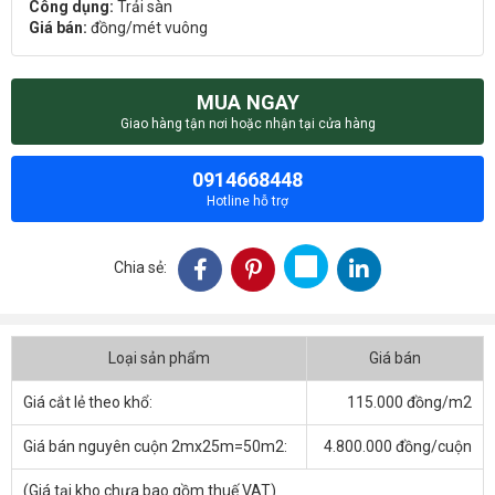
Công dụng:
Trải sàn
Giá bán:
đồng/mét vuông
MUA NGAY
Giao hàng tận nơi hoặc nhận tại cửa hàng
0914668448
Hotline hỗ trợ
Chia sẻ:
Loại sản phẩm
Giá bán
Giá cắt lẻ theo khổ:
115.000 đồng/m2
Giá bán nguyên cuộn 2mx25m=50m2:
4.800.000 đồng/cuộn
(Giá tại kho chưa bao gồm thuế VAT)