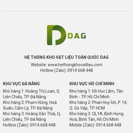
HÌNH ẢNH MÀU SÀN NHỰA HÈM KHOÁ PN-SAN5.1
HỆ THỐNG KHO VẬT LIỆU TOÀN QUỐC DAG
Website: www.hethongkhovatlieu.com
MA3702
MA3703
Hotline (Zalo): 0914 668 448
KHU VỰC ĐÀ NẴNG
KHU VỰC HỒ CHÍ MINH
Kho hàng 1: Hoàng Thị Loan, Q.
Kho hàng 1: Hồ Học Lãm, Tân
Liên Chiểu, TP. Đà Nẵng
Bình - TP. Hồ Chí Minh
Kho hàng 2: Phạm Hùng, Hoà
Kho hàng 2: Phan Huy Ích, P. 14,
MA3704
MA3705
Xuân, Cẩm Lệ, TP. Đà Nẵng
Q. Gò Vấp, TP. HCM
Kho hàng 3: Hoàng Văn Thái, Q,
Kho hàng 3: QL1A, Bình Hưng
Liên Chiểu, TP. Đà Nẵng
Hoà, Bình Tân, Hồ Chí Minh
Hotline (Zalo): 0914 668 448
Mobile (Zalo): 0914 668 448