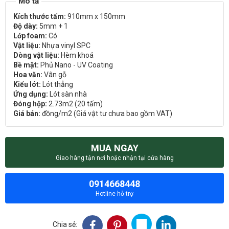
Kích thước tấm:
910mm x 150mm
Độ dày:
5mm + 1
Lớp foam:
Có
Vật liệu:
Nhựa vinyl SPC
Dòng vật liệu:
Hèm khoá
Bề mặt:
Phủ Nano - UV Coating
Hoa văn:
Vân gỗ
Kiểu lót:
Lót thẳng
Ứng dụng:
Lót sàn nhà
Đóng hộp:
2.73m2 (20 tấm)
Giá bán:
đồng/m2 (Giá vật tư chưa bao gồm VAT)
MUA NGAY
Giao hàng tận nơi hoặc nhận tại cửa hàng
0914668448
Hotline hỗ trợ
Chia sẻ: