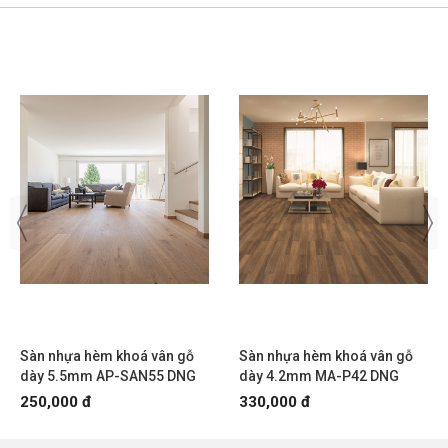
HÌNH ẢNH SÀN NHỰA HÈM KHOÁ PN-SAN5.1
Sàn nhựa hèm khoá vân gỗ
Sàn nhựa hèm khoá vân gỗ
dày 5.5mm AP-SAN55 DNG
dày 4.2mm MA-P42 DNG
250,000 đ
330,000 đ