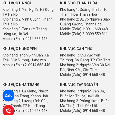
KHU VỰC HÀ NỘI
KHU VỰC THANH HÓA
Kho hàng 1: Yên Nghĩa, Hà Đông,
Kho hàng 1: Quảng Thịnh, TP.
MA3707
MA3708
TP. Hà Nội
Thanh Hoá, Thanh Hoá
Kho hàng 2: Vĩnh Quỳnh, Thanh
Kho hàng 2: ĐL Võ Nguyên Giáp,
Trì, Hà Nội
Quảng Xương, Thanh Hoá
Kho hàng 3: Tôn Đức Thắng,
Mobile (Zalo) 1: 0911.668.448
Đống Đa, Hà Nội
Mobile (Zalo) 2: 0399.559.811
Mobile (Zalo): 0914 668 448
MA3709
MA3710
KHU VỰC HƯNG YÊN
KHU VỰC CẦN THƠ
Kho hàng: Thôn Bình Dân, Xã
Kho hàng 1: Khu Vực Yên
Triệu Việt Vương, Hưng yên
Thượng, Cái Răng, TP. Cần Thơ
Mobile (Zalo) 2: 0914.668.448
Kho hàng 2: Nguyễn Văn Cừ Nối
Dài, Ninh Kiều, Cần Thơ
Mobile (Zalo): 0914.668.448
MA3711
MA3712
KHU VỰC NHA TRANG
KHU VỰC TÂY NGUYÊN
GIỚI THIỆU SÀN NHỰA HÈM KHOÁ PN-SAN5.1
Kho hàng 1: Lư Giang, Phước
Kho hàng 1: Nguyễn Văn Cừ,
Zalo
Thuỷ, Nha Trang, Khánh Hoà
Buôn Ma Thuột, Đắk Lắk
Sàn nhựa hèm khoá
PN-SAN5.1 là dòng sàn nhựa cao cấp ghép nối
Kho hàng 2: Lương Đình Của,
Kho hàng 2: Phùng Hưng, Buôn
với nhau bằng hèm khoá âm dương nên bề mặt sau khi hoàn thiện
Vĩnh Thạnh, TP. Nha Trang
Ma Thuột, Tỉnh Đắk Lắk
rất đẹp, rất khít và bằng phẳng vì không phụ thuộc vào mặt nền bên
Mobile (Zalo): 0914.668.448
Mobile (Zalo): 0914.668.448
dưới có bằng phẳng hay không. Sản phẩm có độ bền rất cao, sang