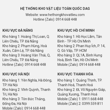
HỆ THỐNG KHO VẬT LIỆU TOÀN QUỐC DAG
Website: www.hethongkhovatlieu.com
Hotline (Zalo): 0914 668 448
KHU VỰC ĐÀ NẴNG
KHU VỰC HỒ CHÍ MINH
Kho hàng 1: Hoàng Thị Loan, Q.
Kho hàng 1: Hồ Học Lãm, Tân
Liên Chiểu, TP. Đà Nẵng
Bình - TP. Hồ Chí Minh
Kho hàng 2: Phạm Hùng, Hoà
Kho hàng 2: Phan Huy Ích, P. 14,
Xuân, Cẩm Lệ, TP. Đà Nẵng
Q. Gò Vấp, TP. HCM
Kho hàng 3: Hoàng Văn Thái, Q,
Kho hàng 3: QL1A, Bình Hưng
Liên Chiểu, TP. Đà Nẵng
Hoà, Bình Tân, Hồ Chí Minh
Hotline (Zalo): 0914 668 448
Mobile (Zalo): 0914 668 448
KHU VỰC HÀ NỘI
KHU VỰC THANH HÓA
Kho hàng 1: Yên Nghĩa, Hà Đông,
Kho hàng 1: Quảng Thịnh, TP.
TP. Hà Nội
Thanh Hoá, Thanh Hoá
Kho hàng 2: Vĩnh Quỳnh, Thanh
Kho hàng 2: ĐL Võ Nguyên Giáp,
Trì, Hà Nội
Quảng Xương, Thanh Hoá
Kho hàng 3: Tôn Đức Thắng,
Mobile (Zalo) 1: 0911.668.448
Đống Đa, Hà Nội
Mobile (Zalo) 2: 0399.559.811
Mobile (Zalo): 0914 668 448