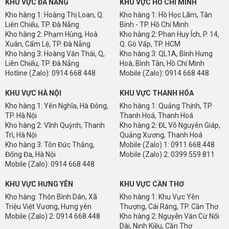
KHU VỰC ĐÀ NẴNG
KHU VỰC HỒ CHÍ MINH
Kho hàng 1: Hoàng Thị Loan, Q.
Kho hàng 1: Hồ Học Lãm, Tân
Liên Chiểu, TP. Đà Nẵng
Bình - TP. Hồ Chí Minh
Kho hàng 2: Phạm Hùng, Hoà
Kho hàng 2: Phan Huy Ích, P. 14,
Xuân, Cẩm Lệ, TP. Đà Nẵng
Q. Gò Vấp, TP. HCM
Kho hàng 3: Hoàng Văn Thái, Q,
Kho hàng 3: QL1A, Bình Hưng
Liên Chiểu, TP. Đà Nẵng
Hoà, Bình Tân, Hồ Chí Minh
Hotline (Zalo): 0914 668 448
Mobile (Zalo): 0914 668 448
KHU VỰC HÀ NỘI
KHU VỰC THANH HÓA
Kho hàng 1: Yên Nghĩa, Hà Đông,
Kho hàng 1: Quảng Thịnh, TP.
TP. Hà Nội
Thanh Hoá, Thanh Hoá
Kho hàng 2: Vĩnh Quỳnh, Thanh
Kho hàng 2: ĐL Võ Nguyên Giáp,
Trì, Hà Nội
Quảng Xương, Thanh Hoá
Kho hàng 3: Tôn Đức Thắng,
Mobile (Zalo) 1: 0911.668.448
Đống Đa, Hà Nội
Mobile (Zalo) 2: 0399.559.811
Mobile (Zalo): 0914 668 448
KHU VỰC HƯNG YÊN
KHU VỰC CẦN THƠ
Kho hàng: Thôn Bình Dân, Xã
Kho hàng 1: Khu Vực Yên
Triệu Việt Vương, Hưng yên
Thượng, Cái Răng, TP. Cần Thơ
Mobile (Zalo) 2: 0914.668.448
Kho hàng 2: Nguyễn Văn Cừ Nối
Dài, Ninh Kiều, Cần Thơ