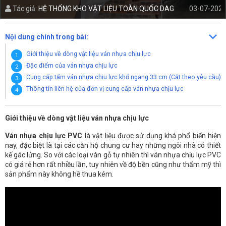
Tác giả:
HỆ THỐNG KHO VẬT LIỆU TOÀN QUỐC DAG
03-07-2021
Nội dung chính trong bài:
Giới thiệu về dòng vật liệu ván nhựa chịu lực
Đặc điểm của ván nhựa chịu lực
Cung cấp tấm ván nhựa chịu lực khổ ngang 33 cm (Cắt theo yêu cầu)
Thông tin liên hệ của đơn vị cung cấp ván nhựa chịu lực
Giới thiệu về dòng vật liệu ván nhựa chịu lực
Ván nhựa chịu lực PVC
là vật liệu được sử dụng khá phổ biến hiện
nay, đặc biệt là tại các căn hộ chung cư hay những ngôi nhà có thiết
kế gác lửng. So với các loại ván gỗ tự nhiên thì ván nhựa chịu lực PVC
có giá rẻ hơn rất nhiều lần, tuy nhiên về độ bền cũng như thẩm mỹ thì
sản phẩm này không hề thua kém.