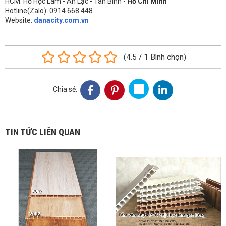
HCM: Hồ Học Lãm - An Lạc - Tân Bình -
Hồ Chí Minh
Hotline(Zalo): 0914.668.448
Website:
danacity.com.vn
(
4.5
/
1
Bình chọn
)
Chia sẻ:
TIN TỨC LIÊN QUAN