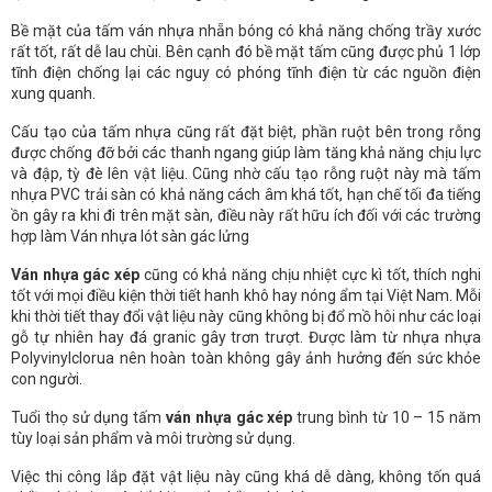
Bề mặt của tấm ván nhựa nhẵn bóng có khả năng chống trầy xước
rất tốt, rất dễ lau chùi. Bên cạnh đó bề mặt tấm cũng được phủ 1 lớp
tĩnh điện chống lại các nguy có phóng tĩnh điện từ các nguồn điện
xung quanh.
Cấu tạo của tấm nhựa cũng rất đặt biệt, phần ruột bên trong rỗng
được chống đỡ bởi các thanh ngang giúp làm tăng khả năng chịu lực
và đập, tỳ đè lên vật liệu. Cũng nhờ cấu tạo rỗng ruột này mà tấm
nhựa PVC trải sàn có khả năng cách âm khá tốt, hạn chế tối đa tiếng
ồn gây ra khi đi trên mặt sàn, điều này rất hữu ích đối với các trường
hợp làm Ván nhựa lót sàn gác lửng
Ván nhựa gác xép
cũng có khả năng chịu nhiệt cực kì tốt, thích nghi
tốt với mọi điều kiện thời tiết hanh khô hay nóng ẩm tại Việt Nam. Mỗi
khi thời tiết thay đổi vật liệu này cũng không bị đổ mồ hôi như các loại
gỗ tự nhiên hay đá granic gây trơn trượt. Được làm từ nhựa nhựa
Polyvinylclorua nên hoàn toàn không gây ảnh hưởng đến sức khỏe
con người.
Tuổi thọ sử dụng tấm
ván nhựa gác xép
trung bình từ 10 – 15 năm
tùy loại sản phẩm và môi trường sử dụng.
Việc thi công lắp đặt vật liệu này cũng khá dễ dàng, không tốn quá