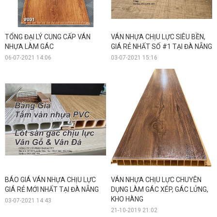
TỔNG ĐẠI LÝ CUNG CẤP VÁN
VÁN NHỰA CHỊU LỰC SIÊU BỀN,
NHỰA LÀM GÁC
GIÁ RẺ NHẤT SỐ #1 TẠI ĐÀ NẴNG
06-07-2021 14:06
03-07-2021 15:16
BÁO GIÁ VÁN NHỰA CHỊU LỰC
VÁN NHỰA CHỊU LỰC CHUYÊN
GIÁ RẺ MỚI NHẤT TẠI ĐÀ NẴNG
DỤNG LÀM GÁC XÉP, GÁC LỬNG,
KHO HÀNG
03-07-2021 14:43
21-10-2019 21:02