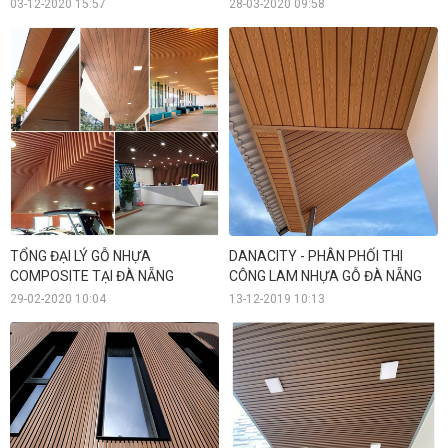
03-12-2020 15:57
28-03-2020 09:58
TỔNG ĐẠI LÝ GỖ NHỰA
DANACITY - PHÂN PHỐI THI
COMPOSITE TẠI ĐÀ NẴNG
CÔNG LAM NHỰA GỖ ĐÀ NẴNG
29-02-2020 10:04
13-12-2019 10:13