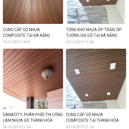
CUNG CẤP GỖ NHỰA
TỔNG KHO NHỰA ỐP TRẦN, ỐP
COMPOSITE TẠI ĐÀ NẴNG
TƯỜNG GIẢ GỖ TẠI ĐÀ NẴNG
10-12-2019 14:57
10-12-2019 11:38
DANACITY, PHÂN PHỐI THI CÔNG
CUNG CẤP GỖ NHỰA
LAM NHỰA GỖ THANH HÓA
COMPOSITE TẠI THANH HÓA
30-10-2019 21:34
30-10-2019 21:16