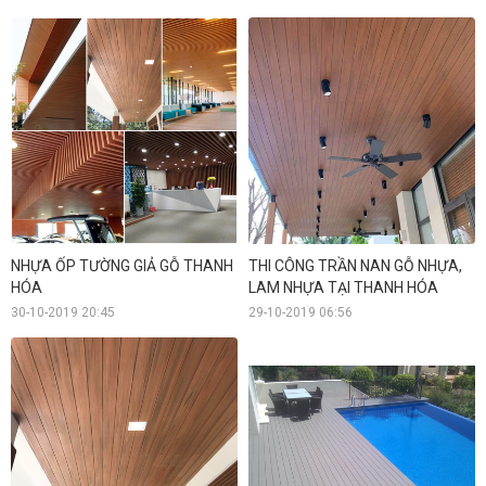
NHỰA ỐP TƯỜNG GIẢ GỖ THANH
THI CÔNG TRẦN NAN GỖ NHỰA,
HÓA
LAM NHỰA TẠI THANH HÓA
30-10-2019 20:45
29-10-2019 06:56