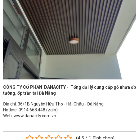
CÔNG TY CỔ PHẦN DANACITY - Tổng đại lý cung cấp gỗ nhựa ốp
tường, ốp trần tại Đà Nẵng
Địa chỉ: 36/1B Nguyễn Hữu Thọ - Hải Châu - Đà Nẵng
Hotline: 0914.668.448 (zalo)
Web: www.danacity.com.vn
(
4.5
/
1
Bình chọn
)