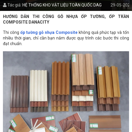
Tác giả:
HỆ THỐNG KHO VẬT LIỆU TOÀN QUỐC DAG
29-05-2020
HƯỚNG DẪN THI CÔNG GỖ NHỰA ỐP TƯỜNG, ỐP TRẦN
COMPOSITE DANACITY
Thi công
ốp tường gỗ nhựa Composite
không quá phức tạp và tốn
nhiều thời gian, chỉ cần bạn nắm được quy trình các bước thi công
đạt chuẩn.