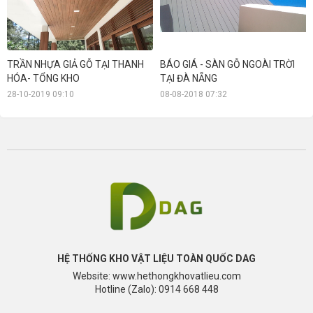
TRẦN NHỰA GIẢ GỖ TẠI THANH
BÁO GIÁ - SÀN GỖ NGOÀI TRỜI
HÓA- TỔNG KHO
TẠI ĐÀ NẴNG
28-10-2019 09:10
08-08-2018 07:32
HỆ THỐNG KHO VẬT LIỆU TOÀN QUỐC DAG
Website: www.hethongkhovatlieu.com
Hotline (Zalo): 0914 668 448