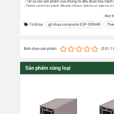
- Tất cả các sản phẩm của chúng tôi đều được bảo hành
- Chính sách bảo hành: Nhanh chóng, linh hoạt, tiện lợi vì
- Hết thời gian bảo hành chúng tôi hỗ trợ khách hàng bảo
Đọc t
THÔNG TIN SẢN PHẨM
Từ khóa:
gỗ nhựa composite EUP-S90H40
Tha
Mã sản phẩm:
EUP-S90H40
Kích thước tấm:
40x90x3.000mm
Bình chọn sản phẩm:
(
5.0
/
1
Vật liệu:
Wood Plastic Com
Dòng vật liệu:
Ngoài trời
Sản phẩm cùng loại
Màu sắc:
Nâu - Vàng - Đen
Bề mặt:
Vân gỗ - Kẻ sọc
Tiêu chuẩn:
Tiêu chuẩn JIS, I
Độ bền:
Trên 20 năm
Ứng dụng:
Lam