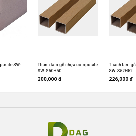
ne(Zalo): 0914.668.448
Hải Châu - TP.
Đà Nẵng
posite SW-
Thanh lam gỗ nhựa composite
Thanh lam gỗ
SW-S50H50
SW-S52H52
ình - TP. Hồ Chí Minh
200,000 đ
226,000 đ
iêm - TP. Hà Nội
nh Hoá -
Thanh Hoá