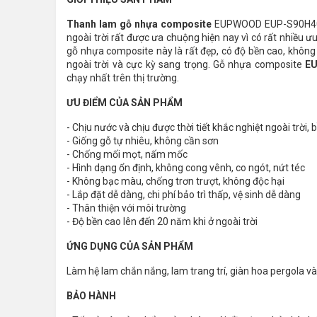
Thanh lam gỗ nhựa composite
EUPWOOD EUP-S90H40 l
ngoài trời rất được ưa chuộng hiện nay vì có rất nhiều 
gỗ nhựa composite này là rất đẹp, có độ bền cao, không 
ngoài trời và cực kỳ sang trọng. Gỗ nhựa composite
E
chạy nhất trên thị trường.
ƯU ĐIỂM CỦA SẢN PHẨM
- Chịu nước và chịu được thời tiết khắc nghiệt ngoài trời
- Giống gỗ tự nhiêu, không cần sơn
- Chống mối mọt, nấm mốc
- Hình dạng ổn định, không cong vênh, co ngót, nứt téc
- Không bạc màu, chống trơn trượt, không độc hại
- Lắp đặt dễ dàng, chi phí bảo trì thấp, vệ sinh dễ dàng
- Thân thiện với môi trường
- Độ bền cao lên đến 20 năm khi ở ngoài trời
ỨNG DỤNG CỦA SẢN PHẨM
Làm hệ lam chắn nắng, lam trang trí, giàn hoa pergola v
BẢO HÀNH