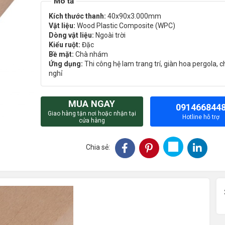
Kích thước thanh:
40x90x3.000mm
Vật liệu:
Wood Plastic Composite (WPC)
Dòng vật liệu:
Ngoài trời
Kiểu ruột:
Đặc
Bề mặt:
Chà nhám
Ứng dụng:
Thi công hệ lam trang trí, giàn hoa pergola, c
nghỉ
MUA NGAY
091466844
Giao hàng tận nơi hoặc nhận tại
Hotline hỗ trợ
cửa hàng
Chia sẻ: