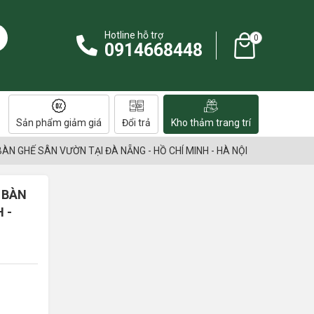
Hotline hỗ trợ
0
0914668448
Sản phẩm giảm giá
Đổi trả
Kho thảm trang trí
ÀN GHẾ SÂN VƯỜN TẠI ĐÀ NẴNG - HỒ CHÍ MINH - HÀ NỘI
 BÀN
 -