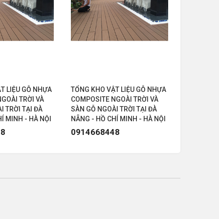
T LIỆU GỖ NHỰA
TỔNG KHO VẬT LIỆU GỖ NHỰA
TỔNG KHO
GOÀI TRỜI VÀ
COMPOSITE NGOÀI TRỜI VÀ
COMPOSIT
 TRỜI TẠI ĐÀ
SÀN GỖ NGOÀI TRỜI TẠI ĐÀ
SÀN GỖ NG
Í MINH - HÀ NỘI
NẴNG - HỒ CHÍ MINH - HÀ NỘI
NẴNG - HỒ
48
0914668448
091466