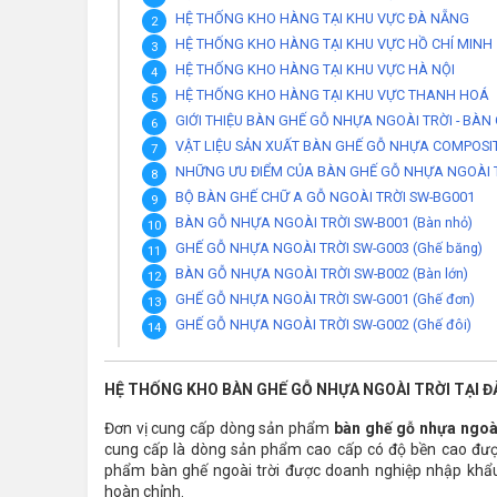
HỆ THỐNG KHO HÀNG TẠI KHU VỰC ĐÀ NẴNG
HỆ THỐNG KHO HÀNG TẠI KHU VỰC HỒ CHÍ MINH
HỆ THỐNG KHO HÀNG TẠI KHU VỰC HÀ NỘI
HỆ THỐNG KHO HÀNG TẠI KHU VỰC THANH HOÁ
GIỚI THIỆU BÀN GHẾ GỖ NHỰA NGOÀI TRỜI - BÀN
VẬT LIỆU SẢN XUẤT BÀN GHẾ GỖ NHỰA COMPOSIT
NHỮNG ƯU ĐIỂM CỦA BÀN GHẾ GỖ NHỰA NGOÀI 
BỘ BÀN GHẾ CHỮ A GỖ NGOÀI TRỜI SW-BG001
BÀN GỖ NHỰA NGOÀI TRỜI SW-B001 (Bàn nhỏ)
GHẾ GỖ NHỰA NGOÀI TRỜI SW-G003 (Ghế băng)
BÀN GỖ NHỰA NGOÀI TRỜI SW-B002 (Bàn lớn)
GHẾ GỖ NHỰA NGOÀI TRỜI SW-G001 (Ghế đơn)
GHẾ GỖ NHỰA NGOÀI TRỜI SW-G002 (Ghế đôi)
HỆ THỐNG KHO BÀN GHẾ GỖ NHỰA NGOÀI TRỜI TẠI ĐÀ
Đơn vị cung cấp dòng sản phẩm
bàn ghế gỗ nhựa ngoài
cung cấp là dòng sản phẩm cao cấp có độ bền cao đượ
phẩm bàn ghế ngoài trời được doanh nghiệp nhập khẩu
hoàn chỉnh.