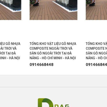
IỆU GỖ NHỰA
TỔNG KHO VẬT LIỆU GỖ NHỰA
TỔNG KHO VẬ
I TRỜI VÀ
COMPOSITE NGOÀI TRỜI VÀ
COMPOSITE N
RỜI TẠI ĐÀ
SÀN GỖ NGOÀI TRỜI TẠI ĐÀ
SÀN GỖ NGOÀI
INH - HÀ NỘI
NẴNG - HỒ CHÍ MINH - HÀ NỘI
NẴNG - HỒ CH
0914668448
09146684