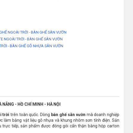
 GHẾ NGOÀI TRỜI - BÀN GHẾ SÂN VƯỜN
E NGOÀI TRỜI - BÀN GHẾ SÂN VƯỜN
TRỜI - BÀN GHẾ GỖ NHỰA SÂN VƯỜN
 NẴNG - HỒ CHÍ MINH - HÀ NỘI
 trời
trên toàn quốc. Dòng
bàn ghế sân vườn
mà doanh nghiệp
c làm bằng vật liệu gỗ nhựa và khung nhôm sơn tỉnh điện. Sản
 trực tiếp, sản phẩm được đóng gói cẩn thận bằng hộp carton