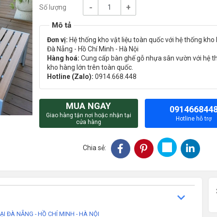
-
+
Số lượng
Đơn vị:
Hệ thống kho vật liệu toàn quốc với hệ thống kho l
Đà Nẵng - Hồ Chí Minh - Hà Nội
Hàng hoá:
Cung cấp bàn ghế gỗ nhựa sân vườn với hệ t
kho hàng lớn trên toàn quốc.
Hotline (Zalo):
0914.668.448
MUA NGAY
091466844
Giao hàng tận nơi hoặc nhận tại
Hotline hỗ trợ
cửa hàng
Chia sẻ:
 ĐÀ NẴNG - HỒ CHÍ MINH - HÀ NỘI