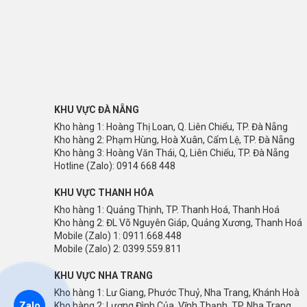
VẬT LIỆU SẢN XUẤT BÀN GHẾ GỖ NHỰA COMPOSITE N
Sản phẩm
bàn ghế ngoài trời
được làm từ dòng vật liệu 
KHU VỰC ĐÀ NẴNG
Bề mặt được làm từ dòng vật liệu gỗ nhựa composit
Kho hàng 1: Hoàng Thị Loan, Q. Liên Chiểu, TP. Đà Nẵng
Kho hàng 2: Phạm Hùng, Hoà Xuân, Cẩm Lệ, TP. Đà Nẵng
Khung của sản phẩm được làm bằng khung nhôm sơn t
Kho hàng 3: Hoàng Văn Thái, Q, Liên Chiểu, TP. Đà Nẵng
20 năm.
Hotline (Zalo): 0914 668 448
KHU VỰC THANH HÓA
Kho hàng 1: Quảng Thịnh, TP. Thanh Hoá, Thanh Hoá
Kho hàng 2: ĐL Võ Nguyên Giáp, Quảng Xương, Thanh Hoá
Mobile (Zalo) 1: 0911.668.448
Mobile (Zalo) 2: 0399.559.811
KHU VỰC NHA TRANG
Kho hàng 1: Lư Giang, Phước Thuỷ, Nha Trang, Khánh Hoà
Zalo
Kho hàng 2: Lương Đình Của, Vĩnh Thạnh, TP. Nha Trang