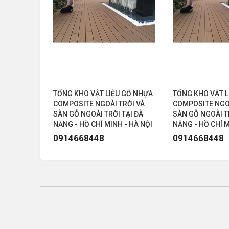
U GỖ NHỰA
TỔNG KHO VẬT LIỆU GỖ NHỰA
TỔNG KHO VẬT L
TRỜI VÀ
COMPOSITE NGOÀI TRỜI VÀ
COMPOSITE NGOÀ
 TẠI ĐÀ
SÀN GỖ NGOÀI TRỜI TẠI ĐÀ
SÀN GỖ NGOÀI T
 - HÀ NỘI
NẴNG - HỒ CHÍ MINH - HÀ NỘI
NẴNG - HỒ CHÍ M
0914668448
0914668448