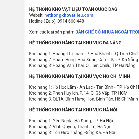
HỆ THỐNG KHO VẬT LIỆU TOÀN QUỐC DAG
Websit:
hethongkhovatlieu.com
Hotline (Zalo): 0914 668 448
Xem các loại sản phẩm
BÀN GHẾ GỖ NHỰA NGOÀI TRỜ
HỆ THỐNG KHO HÀNG TẠI KHU VỰC ĐÀ NẴNG
Kho hàng 1: Hoàng Thị Loan - P. Hoà Khánh - Q. Liên Chiểu
Kho hàng 2: Phạm Hùng, Hoà Xuân, Cẩm Lệ, TP. Đà Nẵng
Kho hàng 3: Hoàng Văn Thái, Q, Liên Chiểu, TP. Đà Nẵng
HỆ THỐNG KHO HÀNG TẠI KHU VỰC HỒ CHÍ MINH
Kho hàng 1: Hồ Học Lãm - An Lạc - Tân Bình - TP.
Hồ Chí
Kho hàng 2: Phan Huy Ích, P. 14, Q. Gò Vấp, TP. HCM
Kho hàng 3: QL1A, Bình Hưng Hoà, Bình Tân, Hồ Chí Minh
HỆ THỐNG KHO HÀNG TẠI KHU VỰC HÀ NỘI
Kho hàng 1: Yên Nghĩa, Hà Đông, TP.
Hà Nội
Kho hàng 2: Vĩnh Quỳnh, Thanh Trì, Hà Nội
Kho hàng 3: Tôn Đức Thắng, Đống Đa, Hà Nội