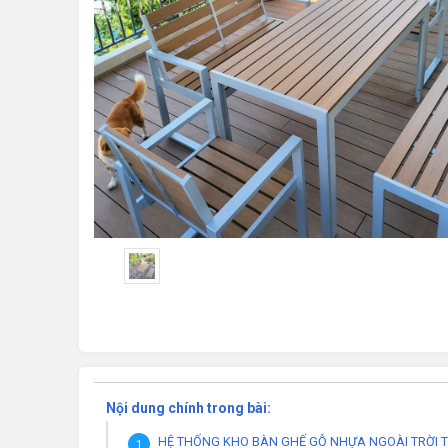
Nội dung chính trong bài:
HỆ THỐNG KHO BÀN GHẾ GỖ NHỰA NGOÀI TRỜI TẠI