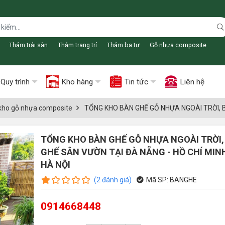
Thảm trải sàn
Thảm trang trí
Thảm ba tư
Gỗ nhựa composite
Quy trình
Kho hàng
Tin tức
Liên hệ
kho gỗ nhựa composite
TỔNG KHO BÀN GHẾ GỖ NHỰA NGOÀI TRỜI, B
TỔNG KHO BÀN GHẾ GỖ NHỰA NGOÀI TRỜI,
GHẾ SÂN VƯỜN TẠI ĐÀ NẴNG - HỒ CHÍ MINH
HÀ NỘI
(
2
đánh giá
)
Mã SP:
BANGHE
0914668448