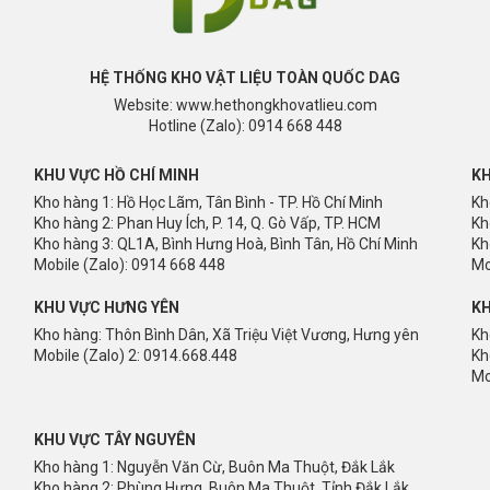
HỆ THỐNG KHO VẬT LIỆU TOÀN QUỐC DAG
Website: www.hethongkhovatlieu.com
GOÀI TRỜI - BÀN GHẾ SÂN VƯỜN
Hotline (Zalo): 0914 668 448
gỗ nhựa cao cấp và khung nhôm sơn tỉnh điện đó là:
KHU VỰC HỒ CHÍ MINH
KH
e chuyên dụng ở ngoài trời có độ bền cực cao và rất sắc nét.
Kho hàng 1: Hồ Học Lãm, Tân Bình - TP. Hồ Chí Minh
Kh
Kho hàng 2: Phan Huy Ích, P. 14, Q. Gò Vấp, TP. HCM
Kh
ỉnh điện hoàn toàn chịu được thời tiết ngoài trời, độ bền trên
Kho hàng 3: QL1A, Bình Hưng Hoà, Bình Tân, Hồ Chí Minh
Kh
Mobile (Zalo): 0914 668 448
Mo
KHU VỰC HƯNG YÊN
KH
Kho hàng: Thôn Bình Dân, Xã Triệu Việt Vương, Hưng yên
Kh
Mobile (Zalo) 2: 0914.668.448
Kh
Mo
KHU VỰC TÂY NGUYÊN
Kho hàng 1: Nguyễn Văn Cừ, Buôn Ma Thuột, Đắk Lắk
Kho hàng 2: Phùng Hưng, Buôn Ma Thuột, Tỉnh Đắk Lắk