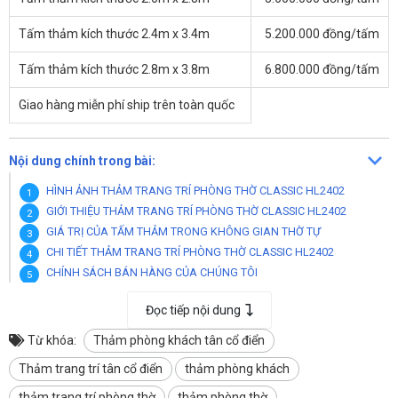
Tấm thảm kích thước 2.4m x 3.4m
5.200.000 đồng/tấm
Tấm thảm kích thước 2.8m x 3.8m
6.800.000 đồng/tấm
Giao hàng miễn phí ship trên toàn quốc
Nội dung chính trong bài:
HÌNH ẢNH THẢM TRANG TRÍ PHÒNG THỜ CLASSIC HL2402
GIỚI THIỆU THẢM TRANG TRÍ PHÒNG THỜ CLASSIC HL2402
GIÁ TRỊ CỦA TẤM THẢM TRONG KHÔNG GIAN THỜ TỰ
CHI TIẾT THẢM TRANG TRÍ PHÒNG THỜ CLASSIC HL2402
CHÍNH SÁCH BÁN HÀNG CỦA CHÚNG TÔI
THÔNG TIN VỀ DOANH NGHIỆP CUNG CẤP
Đọc tiếp nội dung
HỆ THỐNG KHO HÀNG TẠI KHU VỰC ĐÀ NẴNG
HỆ THỐNG KHO HÀNG TẠI KHU VỰC HỒ CHÍ MINH
Từ khóa:
Thảm phòng khách tân cổ điển
HỆ THỐNG KHO HÀNG TẠI KHU VỰC HÀ NỘI
Thảm trang trí tân cổ điển
thảm phòng khách
HỆ THỐNG KHO HÀNG TẠI KHU VỰC THANH HOÁ
HỆ THỐNG KHO TẠI KHU VỰC THÀNH PHỐ CẦN THƠ
thảm trang trí phòng thờ
thảm phòng thờ