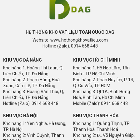
HỆ THỐNG KHO VẬT LIỆU TOÀN QUỐC DAG
Website: www.hethongkhovatlieu.com
Hotline (Zalo): 0914 668 448
KHU VỰC ĐÀ NẴNG
KHU VỰC HỒ CHÍ MINH
Kho hàng 1: Hoàng Thị Loan, Q.
Kho hàng 1: Hồ Học Lãm, Tân
Liên Chiểu, TP. Đà Nẵng
Bình - TP. Hồ Chí Minh
Kho hàng 2: Phạm Hùng, Hoà
Kho hàng 2: Phan Huy Ích, P. 14,
Xuân, Cẩm Lệ, TP. Đà Nẵng
Q. Gò Vấp, TP. HCM
Kho hàng 3: Hoàng Văn Thái, Q,
Kho hàng 3: QL1A, Bình Hưng
Liên Chiểu, TP. Đà Nẵng
Hoà, Bình Tân, Hồ Chí Minh
Hotline (Zalo): 0914 668 448
Mobile (Zalo): 0914 668 448
KHU VỰC HÀ NỘI
KHU VỰC THANH HÓA
Kho hàng 1: Yên Nghĩa, Hà Đông,
Kho hàng 1: Quảng Thịnh, TP.
TP. Hà Nội
Thanh Hoá, Thanh Hoá
Kho hàng 2: Vĩnh Quỳnh, Thanh
Kho hàng 2: ĐL Võ Nguyên Giáp,