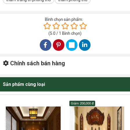
HỆ THỐNG KHO TẠI TÂY NGUYÊN BUÔN MA THUỘT ĐẮK LẮK
HỆ THỐNG KHO TẠI KHU VỰC NHA TRANG KHÁNH HOÀ
Bình chọn sản phẩm:
HÌNH ẢNH THẢM TRANG TRÍ PHÒNG THỜ CLASSIC HL2402
(
5.0
/
1
Bình chọn
)
Chính sách bán hàng
Sản phẩm cùng loại
Giảm
200,000 đ